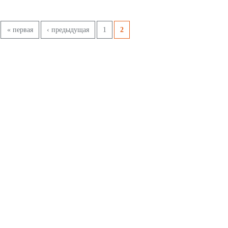
Страницы
« первая
‹ предыдущая
1
2