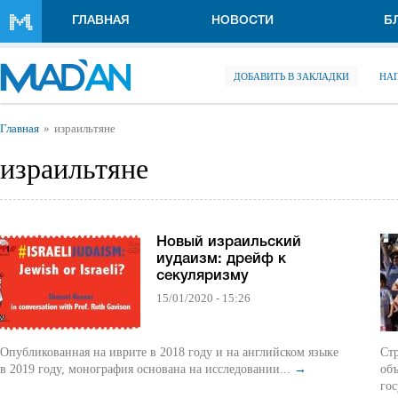
Перейти к основному содержанию
ГЛАВНАЯ
НОВОСТИ
Б
ДОБАВИТЬ В ЗАКЛАДКИ
НА
Вы здесь
Главная
израильтяне
израильтяне
Новый израильский
иудаизм: дрейф к
секуляризму
15/01/2020 - 15:26
Опубликованная на иврите в 2018 году и на английском языке
Ст
в 2019 году, монография основана на исследовании...
→
об
гос