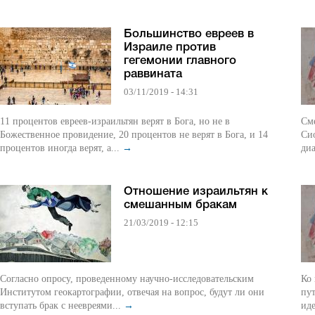
Большинство евреев в
Израиле против
гегемонии главного
раввината
03/11/2019 - 14:31
11 процентов евреев-израильтян верят в Бога, но не в
См
Божественное провидение, 20 процентов не верят в Бога, и 14
Си
процентов иногда верят, а...
→
диа
Отношение израильтян к
смешанным бракам
21/03/2019 - 12:15
Согласно опросу, проведенному научно-исследовательским
Ко 
Институтом геокартографии, отвечая на вопрос, будут ли они
пут
вступать брак с неевреями...
→
иде