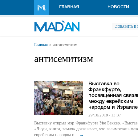
Перейти к основному содержанию
ГЛАВНАЯ
НОВОСТИ
ДОБАВИТЬ В
Вы здесь
Главная
антисемитизм
антисемитизм
Выставка во
Франкфурте,
посвященная связя
между еврейским
народом и Израил
29/10/2019 - 13:37
Выставку открыл мэр Франкфурта Уве Беккер. «Выстав
«Люди, книга, земля» доказывает, что взаимосвязь ме
еврейским народом и...
→