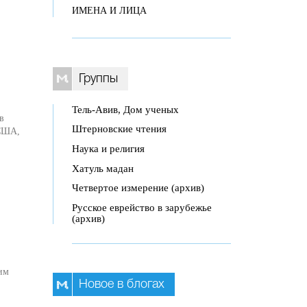
ИМЕНА И ЛИЦА
Группы
Тель-Авив, Дом ученых
в
Штерновские чтения
 США,
Наука и религия
Хатуль мадан
Четвертое измерение (архив)
Русское еврейство в зарубежье
(архив)
им
Новое в блогах