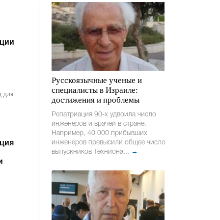
еции
Русскоязычные ученые и
специалисты в Израиле:
д для
достижения и проблемы
Репатриация 90-х удвоила число
инженеров и врачей в стране.
Например, 40 000 прибывших
инженеров превысили общее число
нция
выпускников Техниона...
→
и