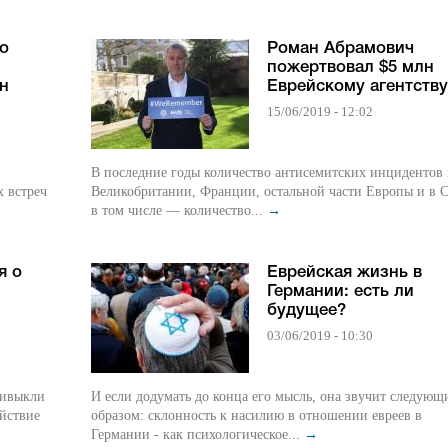
во
Роман Абрамович
пожертвовал $5 млн
ан
Еврейскому агентству
15/06/2019 - 12:02
В последние годы количество антисемитских инцидентов 
х встреч
Великобритании, Франции, остальной части Европы и в
в том числе — количество...
→
я о
Еврейская жизнь в
Германии: есть ли
будущее?
03/06/2019 - 10:30
ривыкли
И если додумать до конца его мысль, она звучит следующ
йствие
образом: склонность к насилию в отношении евреев в
Германии - как психологическое...
→