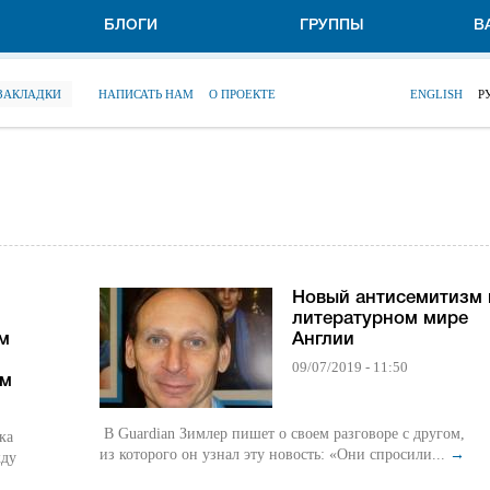
БЛОГИ
ГРУППЫ
В
 ЗАКЛАДКИ
НАПИСАТЬ НАМ
О ПРОЕКТЕ
ENGLISH
Р
Новый антисемитизм 
литературном мире
м
Англии
09/07/2019 - 11:50
ем
В Guardian Зимлер пишет о своем разговоре с другом,
ка
из которого он узнал эту новость: «Они спросили...
→
жду