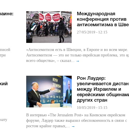
раине:
Международная
конференция против
антисемитизма в Шв
27/05/2019 - 12:15
дписей
«Антисемитизм есть в Швеции, в Европе и во всем мире.
 три
Антисемитизм — это не только еврейская проблема, это я
всего общества», – сказал...
→
Рон Лаудер:
кий
увеличивается диста
между Израилем и
еврейскими общинам
других стран
10/05/2019 - 15:15
В интервью «The Jerusalem Post» на Киевском еврейском
нату
форуме, Лаудер также выразил обеспокоенность в связи с
ростом крайне правых,...
→