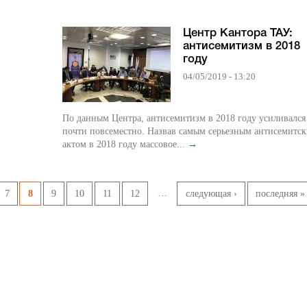
Центр Кантора ТАУ:
антисемитизм в 2018
году
04/05/2019 - 13:20
По данным Центра, антисемитизм в 2018 году усиливался
почти повсеместно. Назвав самым серьезным антисемитс
актом в 2018 году массовое...
→
…
7
8
9
10
11
12
следующая ›
последняя »