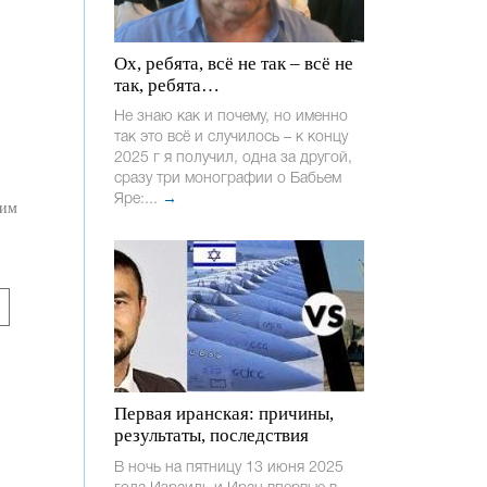
Ох, ребята, всё не так – всё не
так, ребята…
Не знаю как и почему, но именно
так это всё и случилось – к концу
2025 г я получил, одна за другой,
сразу три монографии о Бабьем
Яре:...
→
ким
Первая иранская: причины,
результаты, последствия
В ночь на пятницу 13 июня 2025