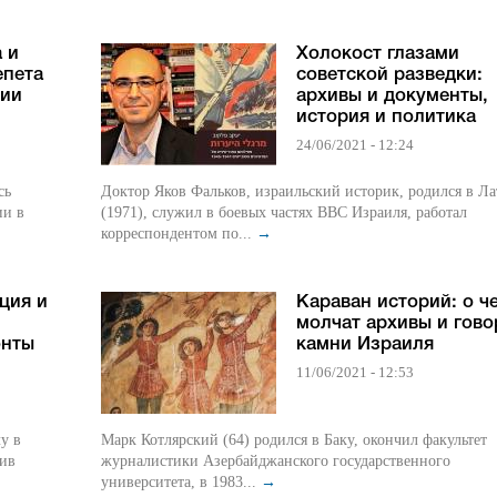
 и
Холокост глазами
епета
советской разведки:
ции
архивы и документы,
история и политика
24/06/2021 - 12:24
сь
Доктор Яков Фальков, израильский историк, родился в Л
ии в
(1971), служил в боевых частях ВВС Израиля, работал
корреспондентом по...
→
ция и
Караван историй: о ч
молчат архивы и гово
онты
камни Израиля
11/06/2021 - 12:53
у в
Марк Котлярский (64) родился в Баку, окончил факультет
чив
журналистики Азербайджанского государственного
университета, в 1983...
→