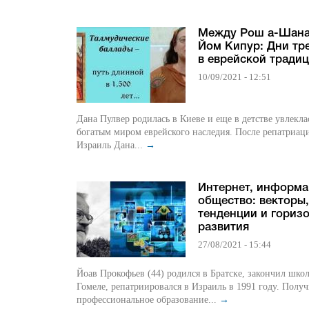
Между Рош а-Шана
Йом Кипур: Дни тр
в еврейской тради
10/09/2021 - 12:51
Дана Пулвер родилась в Киеве и еще в детстве увлекла
богатым миром еврейского наследия. После репатриац
Израиль Дана...
→
Интернет, информа
общество: векторы,
тенденции и гориз
развития
27/08/2021 - 15:44
Йоав Прокофьев (44) родился в Братске, закончил школ
Гомеле, репатриировался в Израиль в 1991 году. Полу
профессиональное образование...
→