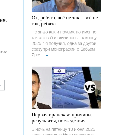
Ох, ребята, всё не так – всё не
ня,
так, ребята…
Не знаю как и почему, но именно
так это всё и случилось – к концу
2025 г я получил, одна за другой,
сразу три монографии о Бабьем
атью
Яре:...
→
»
Первая иранская: причины,
результаты, последствия
В ночь на пятницу 13 июня 2025