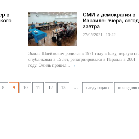
ер в
СМИ и демократия в
ского
Израиле: вчера, сегод
завтра
27/05/2021 - 13:42
Эмиль Шлеймович родился в 1971 году в Баку, первую ст
опубликовал в 15 лет, репатриировался в Израиль в 2001
году. Эмиль прошел...
→
…
8
9
10
11
12
13
следующая ›
последняя 