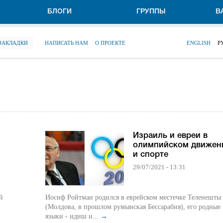
БЛОГИ
ГРУППЫ
В
 ЗАКЛАДКИ
НАПИСАТЬ НАМ
О ПРОЕКТЕ
ENGLISH
Р
Израиль и евреи в
олимпийском движен
и спорте
29/07/2021 - 13:31
й
Иосиф Ройтман родился в еврейском местечке Теленешты
(Молдова, в прошлом румынская Бессарабия), его родные
языки - идиш и...
→