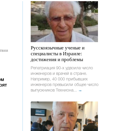
Русскоязычные ученые и
атвии
специалисты в Израиле:
достижения и проблемы
Репатриация 90-х удвоила число
инженеров и врачей в стране.
Например, 40 000 прибывших
ем
инженеров превысили общее число
рят
выпускников Техниона...
→