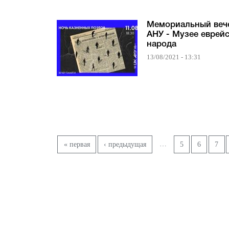
Мемориальный веч
АНУ - Музее еврей
народа
13/08/2021 - 13:31
Страницы
…
« первая
‹ предыдущая
5
6
7