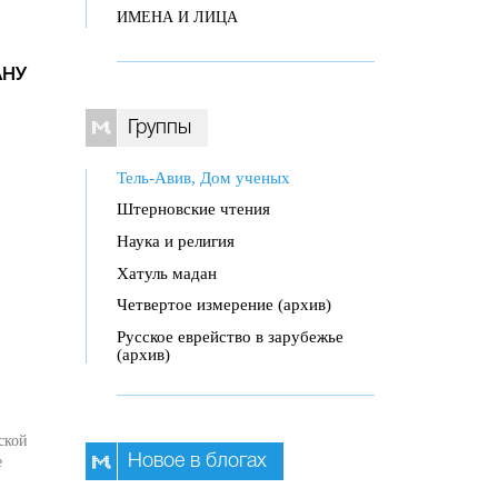
ИМЕНА И ЛИЦА
АНУ
Группы
Тель-Авив, Дом ученых
Штерновские чтения
Наука и религия
Хатуль мадан
Четвертое измерение (архив)
Русское еврейство в зарубежье
(архив)
ской
Новое в блогах
е