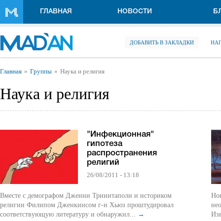
Перейти к основному содержанию
ГЛАВНАЯ
НОВОСТИ
Б
ДОБАВИТЬ В ЗАКЛАДКИ
НА
Вы здесь
Главная
Группы
Наука и религия
Наука и религия
"Инфекционная"
гипотеза
распространения
религий
26/08/2011 - 13:18
Вместе с демографом Дженни Тринитаполи и историком
Но
религии Филипом Дженкинсом г-н Хьюз проштудировал
не
соответствующую литературу и обнаружил...
→
Из