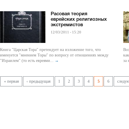
Расовая теория
еврейских религиозных
экстремистов
12/03/2011 - 15:20
Книга "Царская Тора" претендует на изложение того, что
Воз
именуется "мнением Торы" по вопросу от отношениях между
как
"Израилем" (то есть евреями...
→
за 
Страницы
« первая
‹ предыдущая
1
2
3
4
5
6
следую