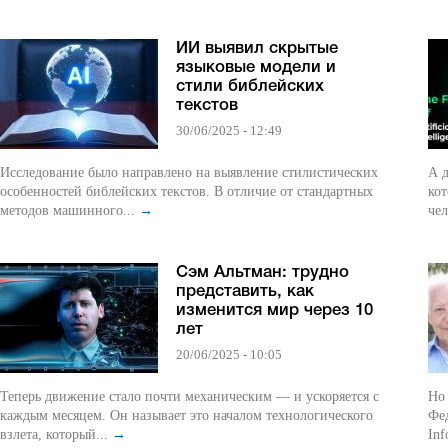
ИИ выявил скрытые
языковые модели и
стили библейских
текстов
30/06/2025 - 12:49
Исследование было направлено на выявление стилистических
А д
особенностей библейских текстов. В отличие от стандартных
ко
методов машинного...
→
чел
Сэм Альтман: трудно
представить, как
изменится мир через 10
лет
20/06/2025 - 10:05
Теперь движение стало почти механическим — и ускоряется с
Но 
каждым месяцем. Он называет это началом технологического
Фе
взлета, который...
→
Inf