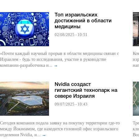
Топ израильских
достижений в области
медицины
02/08/2025 - 10:51
«Почти каждый научный прорыв в области медицины связан с
Ком
Израилем - будь то исследования, участие в руководстве
из
компании-разработчика и...
→
нап
Nvidia создаст
гигантский технопарк на
севере Израиля
09/07/2025 - 10:43
Сегодня компания подала заявку на покупку территории где-то
Третий ком
между Йокнеамом, где находится головной офис израильского
кли
отделения Nvidia, и...
→
Во