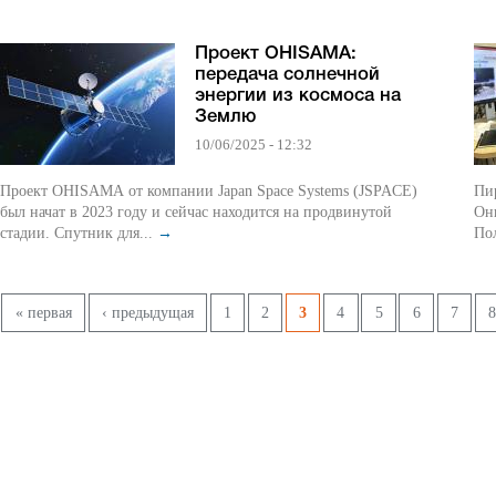
Проект OHISAMA:
передача солнечной
энергии из космоса на
Землю
10/06/2025 - 12:32
Проект OHISAMA от компании Japan Space Systems (JSPACE)
Пи
был начат в 2023 году и сейчас находится на продвинутой
Они
стадии. Спутник для...
→
Пол
Страницы
« первая
‹ предыдущая
1
2
3
4
5
6
7
8