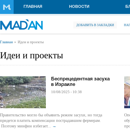
Перейти к основному содержанию
ГЛАВНАЯ
НОВОСТИ
Б
ДОБАВИТЬ В ЗАКЛАДКИ
НА
Вы здесь
Главная
Идеи и проекты
Идеи и проекты
Беспрецедентная засуха
в Израиле
10/08/2025 - 10:38
Правительство могло бы объявить режим засухи, но тогда
Опе
придется платить компенсации пострадавшим фермерам.
об
Поэтому минфин избегает...
→
пр