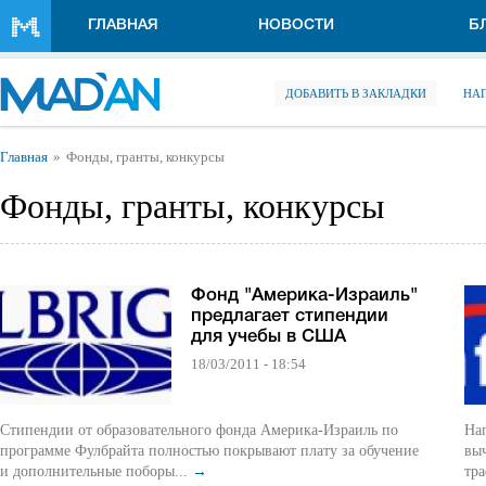
Перейти к основному содержанию
ГЛАВНАЯ
НОВОСТИ
Б
ДОБАВИТЬ В ЗАКЛАДКИ
НА
Вы здесь
Главная
Фонды, гранты, конкурсы
Фонды, гранты, конкурсы
Фонд "Америка-Израиль"
предлагает стипендии
для учебы в США
18/03/2011 - 18:54
Стипендии от образовательного фонда Америка-Израиль по
На
программе Фулбрайта полностью покрывают плату за обучение
выч
и дополнительные поборы...
→
тра