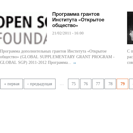
Программа грантов
Института «Открытое
общество»
21/02/2011 - 16:00
Программа дополнительных грантов Института «Открытое
С 
общество» (GLOBAL SUPPLEMENTARY GRANT PROGRAM -
рас
GLOBAL SGP) 2011-2012 Программа...
→
со
Страницы
…
« первая
‹ предыдущая
75
76
77
78
79