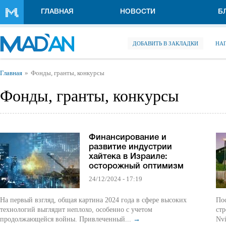
Перейти к основному содержанию
ГЛАВНАЯ
НОВОСТИ
Б
ДОБАВИТЬ В ЗАКЛАДКИ
НА
Вы здесь
Главная
Фонды, гранты, конкурсы
Фонды, гранты, конкурсы
Финансирование и
развитие индустрии
хайтека в Израиле:
осторожный оптимизм
24/12/2024 - 17:19
На первый взгляд, общая картина 2024 года в сфере высоких
Пос
технологий выглядит неплохо, особенно с учетом
стр
продолжающейся войны. Привлеченный...
→
Nvi