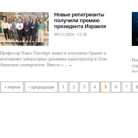
Новые репатрианты
получили премию
президента Израиля
09/11/2024 - 13:36
Профессор Павел Гинзбург живет в поселении Оранит и
возглавляет лабораторию динамики наноструктур в Тель-
На
Авивском университете. Вместе с...
→
ста
был
Страницы
« первая
‹ предыдущая
1
2
3
4
5
6
7
8