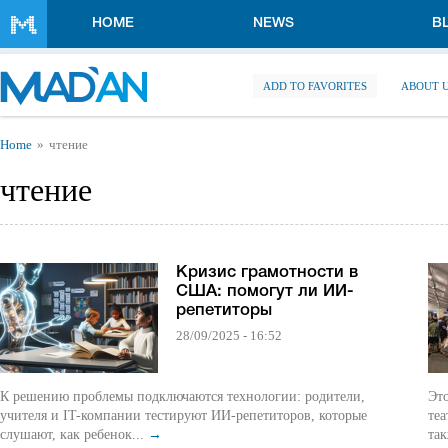
Skip to main content
HOME
NEWS
B
ADD TO FAVORITES
ABOUT 
You are here
Home
чтение
чтение
Кризис грамотности в
США: помогут ли ИИ-
репетиторы
28/09/2025 - 16:52
К решению проблемы подключаются технологии: родители,
Это
учителя и IT-компании тестируют ИИ-репетиторов, которые
теа
слушают, как ребенок...
→
так