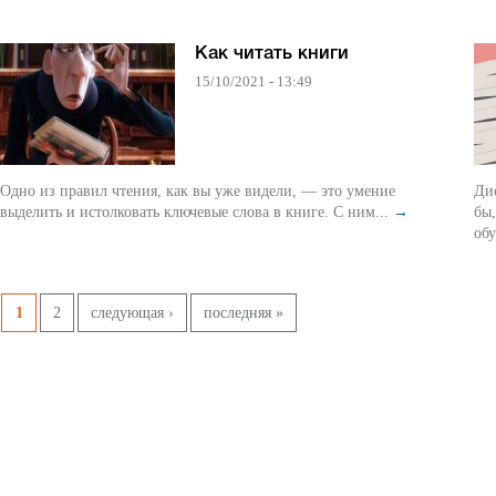
Как читать книги
15/10/2021 - 13:49
Одно из правил чтения, как вы уже видели, — это умение
Дис
выделить и истолковать ключевые слова в книге. С ним...
→
бы,
обу
Pages
1
2
следующая ›
последняя »