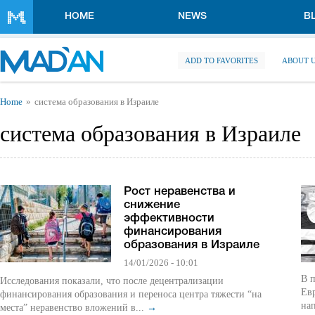
Skip to main content
HOME
NEWS
B
ADD TO FAVORITES
ABOUT 
You are here
Home
система образования в Израиле
система образования в Израиле
Рост неравенства и
снижение
эффективности
финансирования
образования в Израиле
14/01/2026 - 10:01
В п
Исследования показали, что после децентрализации
Евр
финансирования образования и переноса центра тяжести “на
на
места” неравенство вложений в...
→