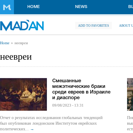
Skip to main content
HOME
NEWS
B
ADD TO FAVORITES
ABOUT 
You are here
Home
неевреи
неевреи
Смешанные
межэтнические браки
среди евреев в Израиле
и диаспоре
09/08/2023 - 13:31
Отчет о результатах исследования глобальных тенденций
Поп
был опубликован лондонским Институтом еврейских
выс
политических...
→
ест