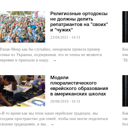
Религиозные ортодоксы
не должны делить
репатриантов на "своих"
и "чужих"
23/04/2021 - 14:51
Рахав-Меир как бы случайно, ненароком привела пример
Кни
семьи из Украины, подчеркивая, что ее члены не являются
им
евреями и приехали в нашу...
→
"Из
Модели
плюралистического
еврейского образования
в американских школах
28/08/2019 - 10:31
«В то время как мы чтим наши еврейские традиции, мы
Как
создаем пространство для семей, чтобы они могли поделиться
та
своими традициями, и мы...
→
бол