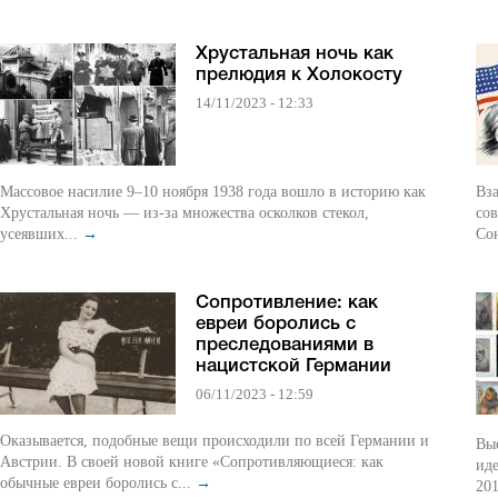
Хрустальная ночь как
прелюдия к Холокосту
14/11/2023 - 12:33
Массовое насилие 9–10 ноября 1938 года вошло в историю как
Вза
Хрустальная ночь — из‑за множества осколков стекол,
сов
усеявших...
→
Сою
Сопротивление: как
евреи боролись с
преследованиями в
нацистской Германии
06/11/2023 - 12:59
Оказывается, подобные вещи происходили по всей Германии и
Выс
Австрии. В своей новой книге «Сопротивляющиеся: как
иде
обычные евреи боролись с...
→
201