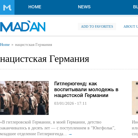
Skip to main content
HOME
NEWS
B
ADD TO FAVORITES
ABOUT 
You are here
Home
нацистская Германия
нацистская Германия
Гитлерюгенд: как
воспитывали молодежь в
нацистской Германии
03/01/2026 - 17:11
«В гитлеровской Германии, в моей Германии, детство
Инерция ре
заканчивалось в десять лет — с поступлением в “Юнгфольк”,
или
младшее отделение Гитлерюгенда...
→
со