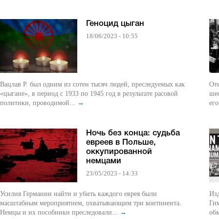
Геноцид цыган
18/06/2023 - 10:55
Вацлав Р. был одним из сотен тысяч людей, преследуемых как
От
«цыгане», в период с 1933 по 1945 год в результате расовой
шес
политики, проводимой...
→
его
Ночь без конца: судьба
евреев в Польше,
оккупированной
немцами
23/05/2023 - 14:33
Усилия Германии найти и убить каждого еврея были
Изд
масштабным мероприятием, охватывающим три континента.
Гим
Немцы и их пособники преследовали...
→
обм