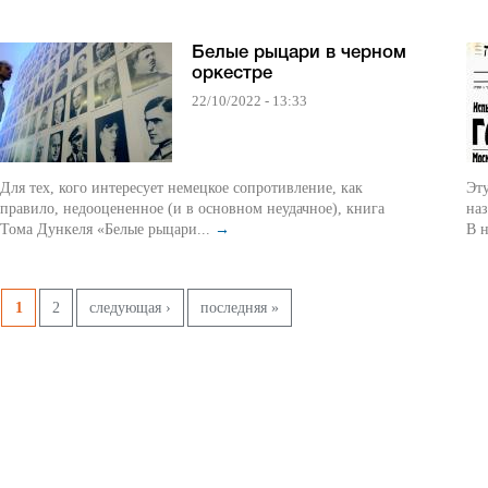
Белые рыцари в черном
оркестре
22/10/2022 - 13:33
Для тех, кого интересует немецкое сопротивление, как
Эту
правило, недооцененное (и в основном неудачное), книга
наз
Тома Дункеля «Белые рыцари...
→
В н
Pages
1
2
следующая ›
последняя »