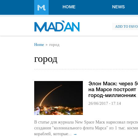
Skip to main content
HOME
NEWS
ADD TO FAVO
You are here
Home
город
город
Элон Маск: через 5
на Марсе построят
город-миллионник
26/06/2017 - 17:14
В статье для журнала New Space Маск нарисовал персп
создания "колониального флота Марса" из 1 тыс. косм
кораблей, которые...
→