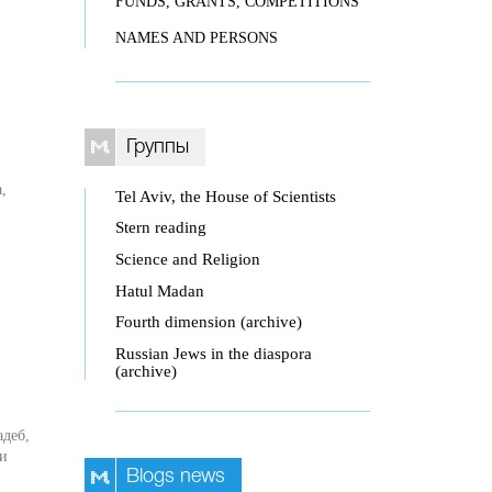
FUNDS, GRANTS, COMPETITIONS
NAMES AND PERSONS
Группы
,
Tel Aviv, the House of Scientists
Stern reading
Science and Religion
Hatul Madan
Fourth dimension (archive)
Russian Jews in the diaspora
(archive)
адеб,
ми
Blogs news