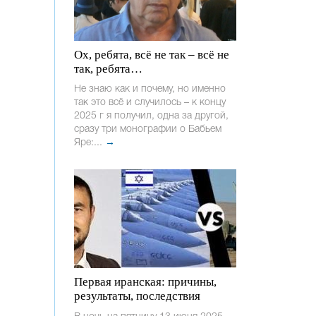
Ох, ребята, всё не так – всё не
так, ребята…
Не знаю как и почему, но именно
так это всё и случилось – к концу
2025 г я получил, одна за другой,
сразу три монографии о Бабьем
Яре:...
→
Первая иранская: причины,
результаты, последствия