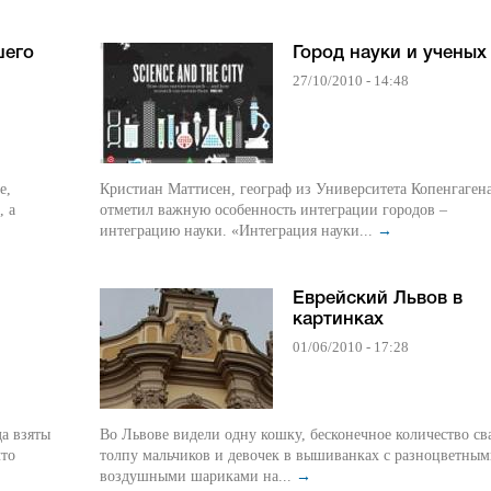
шего
Город науки и ученых
27/10/2010 - 14:48
e,
Кристиан Маттисен, географ из Университета Копенгагена
, а
отметил важную особенность интеграции городов –
интеграцию науки. «Интеграция науки...
→
Еврейский Львов в
картинках
01/06/2010 - 17:28
а взяты
Во Львове видели одну кошку, бесконечное количество св
что
толпу мальчиков и девочек в вышиванках с разноцветны
воздушными шариками на...
→