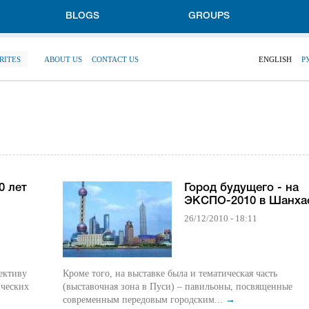
BLOGS
GROUPS
RITES
ABOUT US
CONTACT US
ENGLISH
Р
0 лет
Город будущего - на
ЭКСПО-2010 в Шанха
26/12/2010 - 18:11
ективу
Кроме того, на выставке была и тематическая часть
ических
(выставочная зона в Пуси) – павильоны, посвященные
современным передовым городским...
→