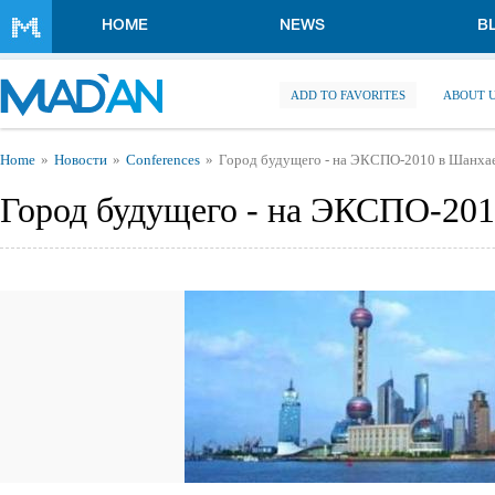
Skip to main content
HOME
NEWS
B
ADD TO FAVORITES
ABOUT 
You are here
Home
Новости
Conferences
Город будущего - на ЭКСПО-2010 в Шанха
Город будущего - на ЭКСПО-201