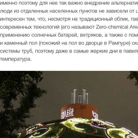
именно поэтому для нее так важно внедрение альтернати
люди из отдаленных населенных пунктов не зависели от 
интересен тем, что, несмотря на традиционный облик, п
современных технологий (его называют Zero-chemical Ar
применению солнечных батарей, ветряков, а также с по
и каменный пол (похожий на пол во дворце в Рампуре) 
системы труб, поэтому даже в самые жаркие дни в пави
температура.