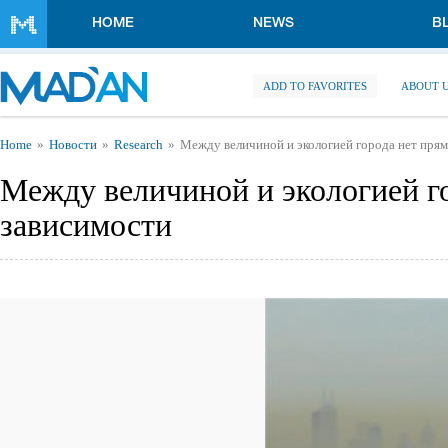
Skip to main content
HOME
NEWS
B
ADD TO FAVORITES
ABOUT 
You are here
Home
Новости
Research
Между величиной и экологией города нет пря
Между величиной и экологией г
зависимости