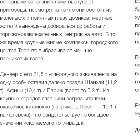
В
основными загрязнителями выступают
5
пригороды, несмотря на то что они состоят из
х
маленьких и приятных глазу домиков: местные
п
жители вынуждены добираться до работы и
п
торгово-развлекательных центров на авто. В то
п
же время крупные жилые комплексы городского
центра Торонто выбрасывают меньше
В
парниковых газов.
ч
в
Денвер с его 21,5 т углеродного эквивалента на
г
одну особь оставил далеко позади Шанхай (11,2
е
т), Афины (10,4 т) и Париж (всего-то 5,2 т). Из
крупных городов главными загрязнителями
Р
оказались китайские (например, Пекин — 10,1 т
ж
на человека), что свидетельствует о большом
значении ископаемого топлива для
Д