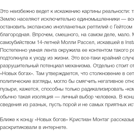
Это неизбежно ведет к искажению картины реальности: т
Землю населяют исключительно единомышленники — все к
остановить экспансию инопланетных рептилий с Гейтсом 
благородная. Впрочем, смешного, на самом деле, мало. 
самоубийством 14-летней Молли Рассел, искавшей в Ins
Постепенно умная лента окружила ее контентом такого р
подтолкнула к уходу из жизни. Это все-таки крайний слу
разрушительный потенциал механизма. Отдельно стоит от
«Новых богах». Там утверждается, что столкновение в с
политические взгляды, могло бы смягчить негативное от
пузыри, кажется, способны только радикализировать «ко
обычно такая изоляция — личный выбор человека. В конц
сведения из разных, пусть порой и не самых приятных ис
Ближе к концу «Новых богов» Кристиан Монтаг рассказыва
раскритиковали в интернете.