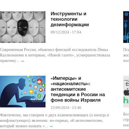
Инструменты и
технологии
дезинформации
09/12/2024 - 17:04
Современная Россия, объяснил финский исследователь Пекка
Пс
Каллиониеми в интервью, «Новой газете», усовершенствовала
жиз
практику...
→
пол
«Имперцы» и
«националисты»:
антисемитские
тенденции в России на
фоне войны Израиля
25/09/2024 - 13:46
Бо
Фактически, мы говорим о двух взаимовлияющих (а иногда и
ст
конфликтующих) явлениях: во-первых, об антисемитизме,
поп
который можно назвать «...
→