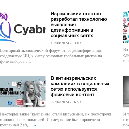
Израильский стартап
разработал технологию
выявления
дезинформации в
социальных сетях
10/08/2024 - 13:03
Во 
Всемирный экономический форум отнес дезинформацию,
од
создаваемую ИИ, к числу основных глобальных рисков на
ист
фоне выборов в...
→
В антиизраильских
кампаниях в социальных
сетях используется
фейковый контент
07/04/2024 - 16:53
Некоторые такие "кампейны" стали вирусными, их посмотрели
И т
миллионы пользователей. Исследование было проведено
с 
компанией Zefr,...
→
по