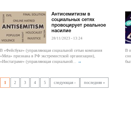
Антисемитизм в
социальных сетях
провоцирует реальное
насилие
28/11/2023 - 13:24
В «Фейсбуке» (управляющая социальной сетью компания
В о
«Meta» признана в РФ экстремистской организации),
соо
«Инстаграме» (управляющая социальной...
→
был
Pages
1
2
3
4
5
следующая ›
последняя »