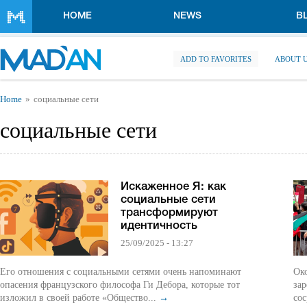
Skip to main content
HOME
NEWS
B
ADD TO FAVORITES
ABOUT 
You are here
Home
социальные сети
социальные сети
Искаженное Я: как
социальные сети
трансформируют
идентичность
25/09/2025 - 13:27
Его отношения с социальными сетями очень напоминают
Ок
опасения французского философа Ги Дебора, которые тот
за
изложил в своей работе «Общество...
→
сос