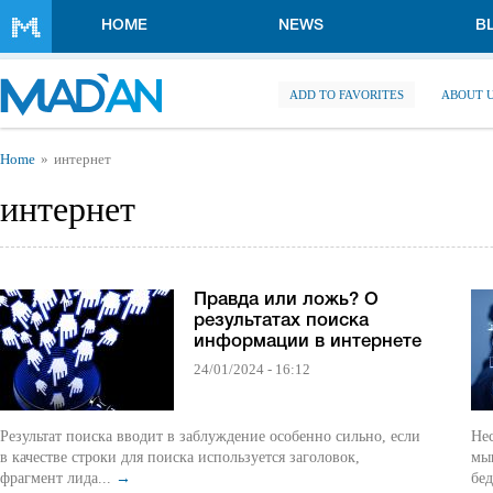
Skip to main content
HOME
NEWS
B
ADD TO FAVORITES
ABOUT 
You are here
Home
интернет
интернет
Правда или ложь? О
результатах поиска
информации в интернете
24/01/2024 - 16:12
Результат поиска вводит в заблуждение особенно сильно, если
Нес
в качестве строки для поиска используется заголовок,
мыш
фрагмент лида...
→
бед