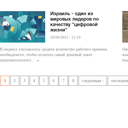
Израиль - один из
мировых лидеров по
качеству "цифровой
жизни"
20/09/2021 - 12:10
В индексе учитывалось среднее количество рабочего времени,
Ок
необходимого, чтобы оплатить самый дешевый пакет
язы
широкополосного...
→
язы
Pages
1
2
3
4
5
6
7
8
следующая ›
последняя