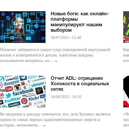
Новые боги: как онлайн-
платформы
манипулируют нашим
выбором
30/07/2023 - 12:40
Психолог забирается в самую гущу повседневной виртуальной
Бер
жизни и всматривается в детали, известные каждому
нав
пользователю интернета, но...
→
ест
Отчет ADL: отрицание
Холокоста в социальных
сетях
14/04/2023 - 14:10
Во введении к докладу отмечается, что, хотя Холокост является
«Ч
одним из самых хорошо задокументированных зверств в
чис
истории, антисемиты...
→
ант