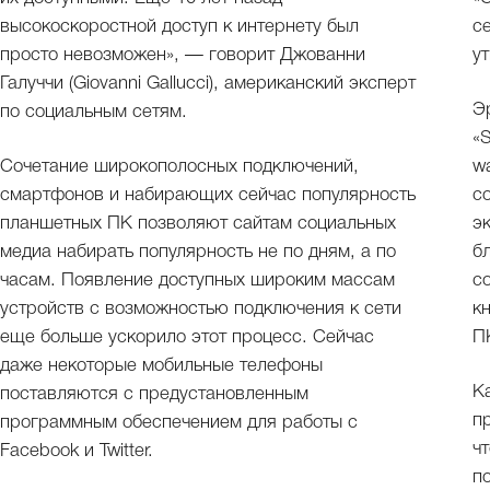
высокоскоростной доступ к интернету был
с
просто невозможен», — говорит Джованни
у
Галуччи (Giovanni Gallucci), американский эксперт
Э
по социальным сетям.
«S
Сочетание широкополосных подключений,
wa
смартфонов и набирающих сейчас популярность
с
планшетных ПК позволяют сайтам социальных
эк
медиа набирать популярность не по дням, а по
б
часам. Появление доступных широким массам
с
устройств с возможностью подключения к сети
к
еще больше ускорило этот процесс. Сейчас
П
даже некоторые мобильные телефоны
К
поставляются с предустановленным
п
программным обеспечением для работы с
ч
Facebook и Twitter.
п