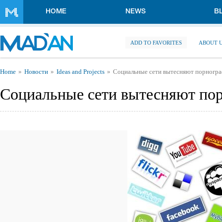
Skip to main content
HOME
NEWS
B
ADD TO FAVORITES
ABOUT 
You are here
Home
Новости
Ideas and Projects
Социальные сети вытесняют порногр
Социальные сети вытесняют по