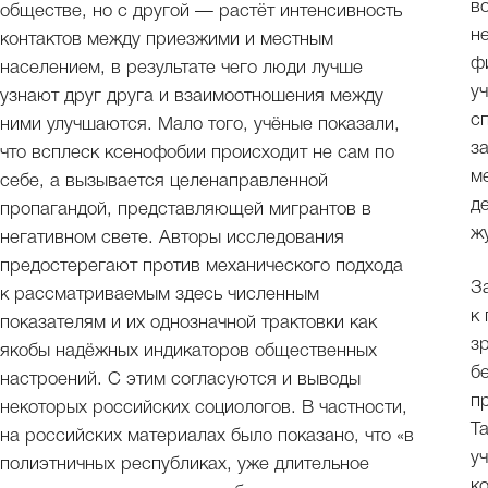
в
обществе, но с другой — растёт интенсивность
н
контактов между приезжими и местным
ф
населением, в результате чего люди лучше
у
узнают друг друга и взаимоотношения между
с
ними улучшаются. Мало того, учёные показали,
з
что всплеск ксенофобии происходит не сам по
м
себе, а вызывается целенаправленной
д
пропагандой, представляющей мигрантов в
ж
негативном свете. Авторы исследования
предостерегают против механического подхода
З
к рассматриваемым здесь численным
к
показателям и их однозначной трактовки как
з
якобы надёжных индикаторов общественных
б
настроений. С этим согласуются и выводы
п
некоторых российских социологов. В частности,
Т
на российских материалах было показано, что «в
у
полиэтничных республиках, уже длительное
к