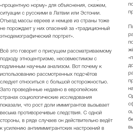
п
«процентную норму» для объяснения, скажем,
п
ситуации с русскими в Латвии или Эстонии.
Отъезд массы евреев и немцев из страны тоже
П
не порождает у них опасений за «традиционный
р
этнодемографический портрет».
п
ж
Всё это говорит о присущем рассматриваемому
«
подходу этноцентризме, несовместимом с
д
подлинным научным анализом. Вот почему к
р
использованию рассмотренных подсчётов
п
следует относиться с большой осторожностью.
н
Зато проведённые недавно в европейских
О
странах социологические исследования
с
показали, что рост доли иммигрантов вызывает
о
весьма противоречивые следствия. С одной
б
стороны, в ряде случаев он действительно ведёт
в
к усилению антииммигрантских настроений в