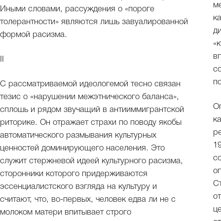
м
Иными словами, рассуждения о «пороге
к
толерантности» являются лишь завуалированной
д
формой расизма.
«
в
II
с
п
С рассматриваемой идеологемой тесно связан
тезис о «нарушении межэтнического баланса»,
О
сплошь и рядом звучащий в антииммигрантской
к
риторике. Он отражает страхи по поводу якобы
р
автоматического размывания культурных
1
ценностей доминирующего населения. Это
с
служит стержневой идеей культурного расизма,
о
сторонники которого придерживаются
С
эссенциалистского взгляда на культуру и
о
считают, что, во-первых, человек едва ли не с
ц
молоком матери впитывает строго