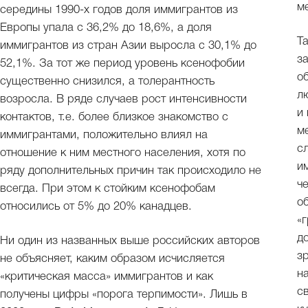
м
середины 1990-х годов доля иммигрантов из
Европы упала с 36,2% до 18,6%, а доля
Т
иммигрантов из стран Азии выросла с 30,1% до
з
52,1%. За тот же период уровень ксенофобии
о
существенно снизился, а толерантность
л
возросла. В ряде случаев рост интенсивности
и
контактов, т.е. более близкое знакомство с
м
иммигрантами, положительно влиял на
с
отношение к ним местного населения, хотя по
и
ряду дополнительных причин так происходило не
ч
всегда. При этом к стойким ксенофобам
о
относились от 5% до 20% канадцев.
«
д
Ни один из названных выше российских авторов
з
не объясняет, каким образом исчисляется
н
«критическая масса» иммигрантов и как
с
получены цифры «порога терпимости». Лишь в