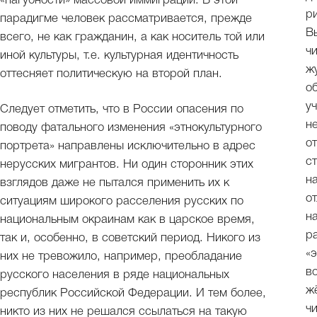
«пагубности» массовой иммиграции. В этой
р
парадигме человек рассматривается, прежде
В
всего, не как гражданин, а как носитель той или
ч
иной культуры, т.е. культурная идентичность
ж
оттесняет политическую на второй план.
о
у
Следует отметить, что в России опасения по
н
поводу фатального изменения «этнокультурного
о
портрета» направлены исключительно в адрес
с
нерусских мигрантов. Ни один сторонник этих
н
взглядов даже не пытался применить их к
о
ситуациям широкого расселения русских по
н
национальным окраинам как в царское время,
р
так и, особенно, в советский период. Никого из
«
них не тревожило, например, преобладание
в
русского населения в ряде национальных
ж
республик Российской Федерации. И тем более,
ч
никто из них не решался ссылаться на такую