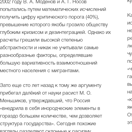
ку
2002 году В. А. Моденов и А. Г. Носов
попытались путем математических исчислений
К
получить цифру критического порога (40%),
и
превышение которого якобы грозило обществу
н
глубоким кризисом и дезинтеграцией. Однако их
р
расчеты грешили высокой степенью
л
абстрактности и никак не учитывали самые
ч
разнообразные факторы, определявшие
п
большую вариативность взаимоотношений
«
местного населения с мигрантами.
г
в
Зато еще сто лет назад к тому же аргументу
н
прибегал далёкий от науки расист М. О.
«
Меньшиков, утверждавший, что Россия
я
«внедрила в себя инородческие элементы в
О
гораздо большем количестве, чем дозволяет
э
структура государства». Сегодня похожие
взгляды разделяют склонные к расизму