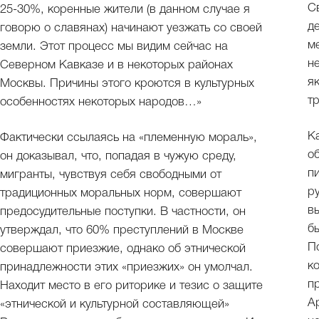
С
25-30%, коренные жители (в данном случае я
д
говорю о славянах) начинают уезжать со своей
м
земли. Этот процесс мы видим сейчас на
н
Северном Кавказе и в некоторых районах
я
Москвы. Причины этого кроются в культурных
т
особенностях некоторых народов…»
К
Фактически ссылаясь на «племенную мораль»,
о
он доказывал, что, попадая в чужую среду,
п
мигранты, чувствуя себя свободными от
р
традиционных моральных норм, совершают
в
предосудительные поступки. В частности, он
б
утверждал, что 60% преступлений в Москве
П
совершают приезжие, однако об этнической
к
принадлежности этих «приезжих» он умолчал.
п
Находит место в его риторике и тезис о защите
А
«этнической и культурной составляющей»