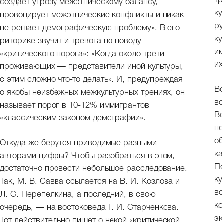
т
создаёт угрозу межэтническому балансу,
к
провоцирует межэтнические конфликты и никак
р
не решает демографическую проблему». В его
к
риторике звучит и тревога по поводу
и
«критического порога»: «Когда около трети
и
проживающих — представители иной культуры,
с этим сложно что-то делать». И, предупреждая
В
о якобы неизбежных межкультурных трениях, он
в
называет порог в 10-12% иммигрантов
В
«классическим законом демографии».
п
о
Откуда же берутся приводимые разными
к
авторами цифры? Чтобы разобраться в этом,
П
достаточно провести небольшое расследование.
ку
Так, М. В. Савва ссылается на В. И. Козлова и
в
Л. С. Перепелкина, а последний, в свою
к
очередь, — на востоковеда Г. И. Старченкова.
э
Тот действительно пишет о некой «критической