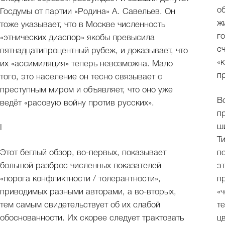
о
Госдумы от партии «Родина» А. Савельев. Он
ж
тоже указывает, что в Москве численность
г
«этнических диаспор» якобы превысила
с
пятнадцатипроцентный рубеж, и доказывает, что
«
их «ассимиляция» теперь невозможна. Мало
п
того, это население он тесно связывает с
преступным миром и объявляет, что оно уже
В
ведёт «расовую войну против русских».
п
ш
I
Т
Этот беглый обзор, во-первых, показывает
п
большой разброс численных показателей
э
«порога конфликтности / толерантности»,
п
приводимых разными авторами, а во-вторых,
«
тем самым свидетельствует об их слабой
т
обоснованности. Их скорее следует трактовать
ц