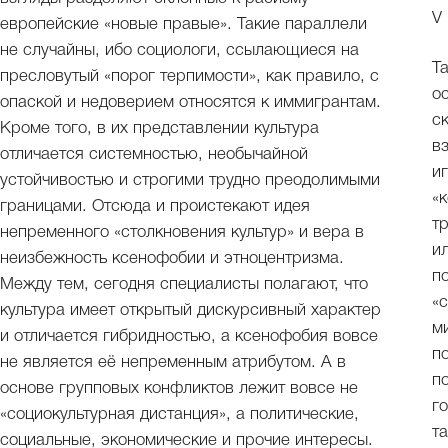
V
европейские «новые правые». Такие параллели
не случайны, ибо социологи, ссылающиеся на
Т
пресловутый «порог терпимости», как правило, с
о
опаской и недоверием относятся к иммигрантам.
с
Кроме того, в их представлении культура
в
отличается системностью, необычайной
и
устойчивостью и строгими трудно преодолимыми
«
границами. Отсюда и проистекают идея
т
непременного «столкновения культур» и вера в
и
неизбежность ксенофобии и этноцентризма.
п
Между тем, сегодня специалисты полагают, что
«
культура имеет открытый дискурсивный характер
м
и отличается гибридностью, а ксенофобия вовсе
п
не является её непременным атрибутом. А в
п
основе групповых конфликтов лежит вовсе не
г
«социокультурная дистанция», а политические,
т
социальные, экономические и прочие интересы.