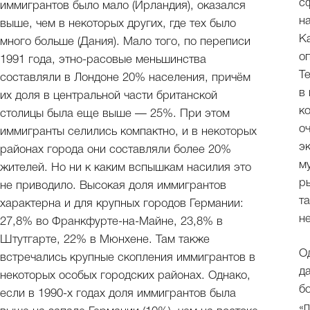
с
иммигрантов было мало (Ирландия), оказался
н
выше, чем в некоторых других, где тех было
К
много больше (Дания). Мало того, по переписи
о
1991 года, этно-расовые меньшинства
Т
составляли в Лондоне 20% населения, причём
в
их доля в центральной части британской
к
столицы была еще выше — 25%. При этом
о
иммигранты селились компактно, и в некоторых
э
районах города они составляли более 20%
м
жителей. Но ни к каким вспышкам насилия это
р
не приводило. Высокая доля иммигрантов
т
характерна и для крупных городов Германии:
н
27,8% во Франкфурте-на-Майне, 23,8% в
Штутгарте, 22% в Мюнхене. Там также
О
встречались крупные скопления иммигрантов в
д
некоторых особых городских районах. Однако,
б
если в 1990-х годах доля иммигрантов была
«