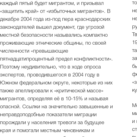
т
каждый пятый будет мигрантом, и призывал
н
«защитить край» от «избыточных мигрантов». В
н
декабре 2004 года из-под пера краснодарских
р
законодателей вышел документ, где угрозой
Т
местной безопасности назывались компактно
1
проживающие этнические общины, по своей
т
численности «превышающие
з
пятнадцатипроцентный предел конфликтности».
б
Поэтому неудивительно, что в ходе опроса
ф
экспертов, проводившегося в 2004 году в
«
Южном федеральном округе, некоторые из них
к
также апеллировали к «критической массе»
мигрантов, определяя её в 10-15% и называя
М
опасной. Ссылки на значительно завышенные и
м
неправдоподобные показатели миграции
и
порождали у населения тревоги за будущее
с
края и помогали местным чиновникам и