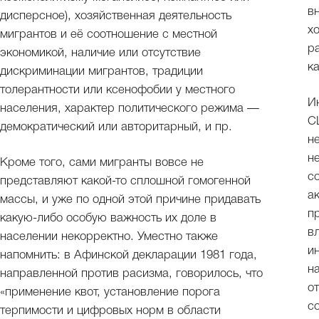
в
дисперсное), хозяйственная деятельность
х
мигрантов и её соотношение с местной
р
экономикой, наличие или отсутствие
к
дискриминации мигрантов, традиции
толерантности или ксенофобии у местного
И
населения, характер политического режима —
С
демократический или авторитарный, и пр.
н
н
Кроме того, сами мигранты вовсе не
с
представляют какой-то сплошной гомогенной
а
массы, и уже по одной этой причине придавать
п
какую-либо особую важность их доле в
в
населении некорректно. Уместно также
и
напомнить: в Афинской декларации 1981 года,
н
направленной против расизма, говорилось, что
о
«применение квот, установление порога
с
терпимости и цифровых норм в области