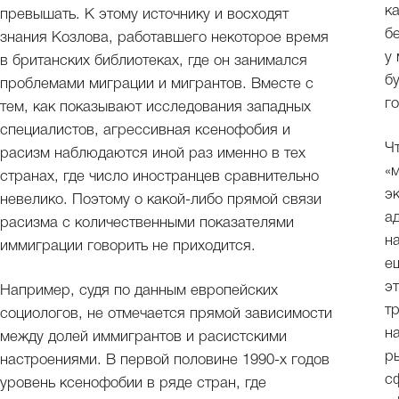
к
превышать. К этому источнику и восходят
б
знания Козлова, работавшего некоторое время
у
в британских библиотеках, где он занимался
б
проблемами миграции и мигрантов. Вместе с
г
тем, как показывают исследования западных
специалистов, агрессивная ксенофобия и
Ч
расизм наблюдаются иной раз именно в тех
«
странах, где число иностранцев сравнительно
э
невелико. Поэтому о какой-либо прямой связи
а
расизма с количественными показателями
н
иммиграции говорить не приходится.
е
э
Например, судя по данным европейских
т
социологов, не отмечается прямой зависимости
н
между долей иммигрантов и расистскими
р
настроениями. В первой половине 1990-х годов
с
уровень ксенофобии в ряде стран, где