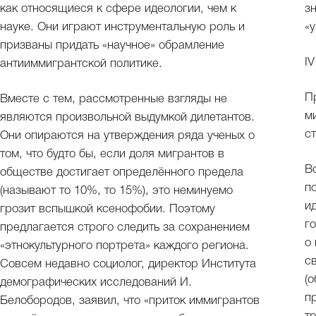
как относящиеся к сфере идеологии, чем к
з
науке. Они играют инструментальную роль и
«
призваны придать «научное» обрамление
IV
антииммигрантской политике.
П
Вместе с тем, рассмотренные взгляды не
м
являются произвольной выдумкой дилетантов.
с
Они опираются на утверждения ряда ученых о
том, что будто бы, если доля мигрантов в
В
обществе достигает определённого предела
п
(называют то 10%, то 15%), это неминуемо
и
грозит вспышкой ксенофобии. Поэтому
г
предлагается строго следить за сохранением
о
«этнокультурного портрета» каждого региона.
с
Совсем недавно социолог, директор Института
(
демографических исследований И.
п
Белобородов, заявил, что «приток иммигрантов