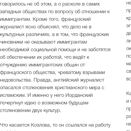
н
говорилось не об этом, а о расколе в самих
п
западных обществах по вопросу об отношении к
к
иммигрантам. Кроме того, французский
э
журналист ясно объяснял, что дело не в
д
культурных различиях, а в том, что французские
л
чиновники не оказывают иммигрантам
о
необходимой социальной помощи и не заботятся
п
об обеспечении их работой, что ведёт к
м
отчуждению иммигрантских общин от
с
французского общества, чреватому взрывами
в
недовольства. Правда, английский журналист
опасался столкновения христианского мира с
К
исламским. И именно у него Иорданский
и
почерпнул идею о возможном будущем
п
столкновении двух культур.
р
н
Что касается Козлова, то он ссылался на работу