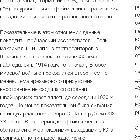
выше на западе Германии (10%), чем на востоке
р
(2%), то уровень ксенофобии и число расистских
г
нападений показывали обратное соотношение.
о
п
Показательные в этом отношении данные
и
приводит швейцарский исследователь. Если
р
максимальный наплыв гастарбайтеров в
о
Швейцарию в первой половине XX века
н
наблюдался в 1914 году, то к началу Второй
э
мировой войны он сократился втрое. Тем не
д
менее, тема чрезмерного присутствия
4
иностранцев не сходила со страниц
о
швейцарских газет вплоть до середины 1930-х
к
годов. Не менее показательной была ситуация
р
на индустриальном севере США на рубеже XIX-
XX веков. В тот период конфликты местных
Э
обитателей с «чернокожими» выходцами с Юга
з
возникали почти вдвое чаще, чем с