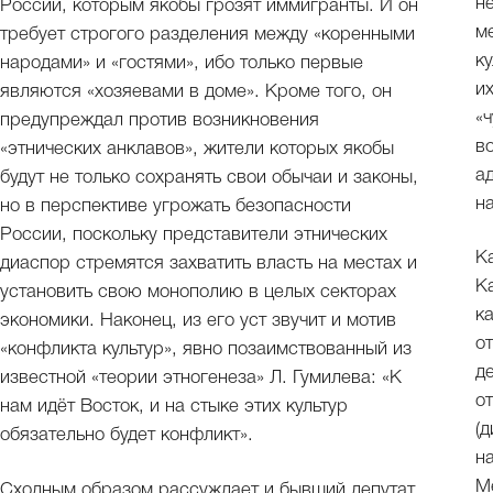
н
России, которым якобы грозят иммигранты. И он
м
требует строгого разделения между «коренными
к
народами» и «гостями», ибо только первые
и
являются «хозяевами в доме». Кроме того, он
«
предупреждал против возникновения
в
«этнических анклавов», жители которых якобы
а
будут не только сохранять свои обычаи и законы,
на
но в перспективе угрожать безопасности
России, поскольку представители этнических
К
диаспор стремятся захватить власть на местах и
К
установить свою монополию в целых секторах
к
экономики. Наконец, из его уст звучит и мотив
о
«конфликта культур», явно позаимствованный из
д
известной «теории этногенеза» Л. Гумилева: «К
о
нам идёт Восток, и на стыке этих культур
(
обязательно будет конфликт».
н
М
Сходным образом рассуждает и бывший депутат