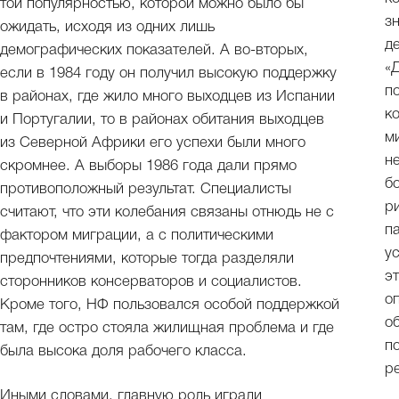
той популярностью, которой можно было бы
з
ожидать, исходя из одних лишь
д
демографических показателей. А во-вторых,
«
если в 1984 году он получил высокую поддержку
п
в районах, где жило много выходцев из Испании
к
и Португалии, то в районах обитания выходцев
м
из Северной Африки его успехи были много
н
скромнее. А выборы 1986 года дали прямо
б
противоположный результат. Специалисты
р
считают, что эти колебания связаны отнюдь не с
п
фактором миграции, а с политическими
у
предпочтениями, которые тогда разделяли
э
сторонников консерваторов и социалистов.
о
Кроме того, НФ пользовался особой поддержкой
о
там, где остро стояла жилищная проблема и где
п
была высока доля рабочего класса.
р
Иными словами, главную роль играли