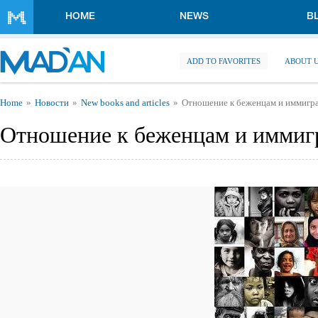
Skip to main content
HOME
NEWS
B
ADD TO FAVORITES
ABOUT 
You are here
Home
Новости
New books and articles
Отношение к беженцам и иммигра
Отношение к беженцам и иммиг