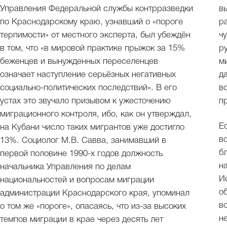
Управления Федеральной службы контрразведки
в
по Краснодарскому краю, узнавший о «пороге
р
терпимости» от местного эксперта, был убеждён
ч
в том, что «в мировой практике прыжок за 15%
р
беженцев и вынужденных переселенцев
м
означает наступление серьёзных негативных
д
социально-политических последствий». В его
в
устах это звучало призывом к ужесточению
п
миграционного контроля, ибо, как он утверждал,
Е
на Кубани число таких мигрантов уже достигло
в
13%. Социолог М.В. Савва, занимавший в
б
первой половине 1990-х годов должность
н
начальника Управления по делам
И
национальностей и вопросам миграции
о
администрации Краснодарского края, упоминал
в
о том же «пороге», опасаясь, что из-за высоких
н
темпов миграции в крае через десять лет