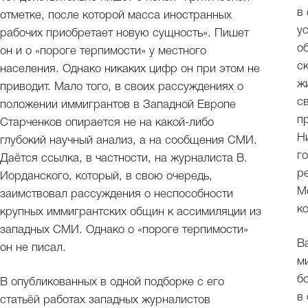
в
отметке, после которой масса иностранных
у
рабочих приобретает новую сущность». Пишет
о
он и о «пороге терпимости» у местного
с
населения. Однако никаких цифр он при этом не
ж
приводит. Мало того, в своих рассуждениях о
с
положении иммигрантов в Западной Европе
п
Старченков опирается не на какой-либо
Н
глубокий научный анализ, а на сообщения СМИ.
г
Даётся ссылка, в частности, на журналиста В.
р
Иорданского, который, в свою очередь,
М
заимствовал рассуждения о неспособности
к
крупных иммигрантских общин к ассимиляции из
западных СМИ. Однако о «пороге терпимости»
В
он не писал.
м
б
В опубликованных в одной подборке с его
в
статьёй работах западных журналистов