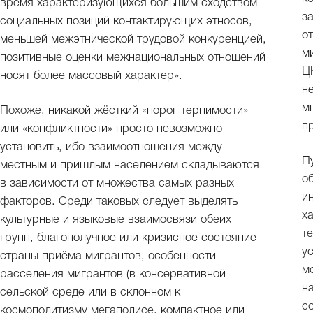
время характеризующихся большим сходством
з
социальных позиций контактирующих этносов,
о
меньшей межэтнической трудовой конкуренцией,
м
позитивные оценки межнациональных отношений
Ц
носят более массовый характер».
н
м
Похоже, никакой жёсткий «порог терпимости»
п
или «конфликтности» просто невозможно
установить, ибо взаимоотношения между
П
местным и пришлым населением складываются
о
в зависимости от множества самых разных
и
факторов. Среди таковых следует выделять
х
культурные и языковые взаимосвязи обеих
т
групп, благополучное или кризисное состояние
у
страны приёма мигрантов, особенности
м
расселения мигрантов (в консервативной
н
сельской среде или в склонном к
с
космополитизму мегаполисе, компактное или