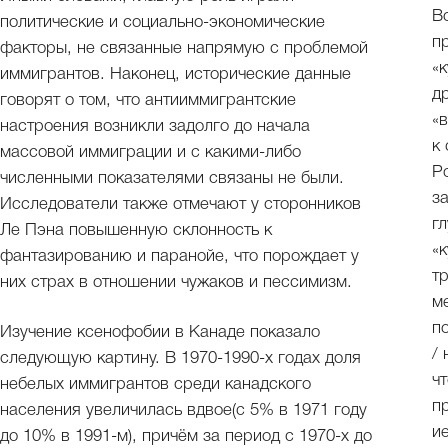
В
политические и социально-экономические
п
факторы, не связанные напрямую с проблемой
«
иммигрантов. Наконец, исторические данные
д
говорят о том, что антииммигрантские
«
настроения возникли задолго до начала
к
массовой иммиграции и с какими-либо
Р
численными показателями связаны не были.
з
Исследователи также отмечают у сторонников
г
Ле Пэна повышенную склонность к
«
фантазированию и паранойе, что порождает у
т
них страх в отношении чужаков и пессимизм.
м
п
Изучение ксенофобии в Канаде показало
/
следующую картину. В 1970-1990-х годах доля
ч
небелых иммигрантов среди канадского
п
населения увеличилась вдвое(с 5% в 1971 году
и
до 10% в 1991-м), причём за период с 1970-х до