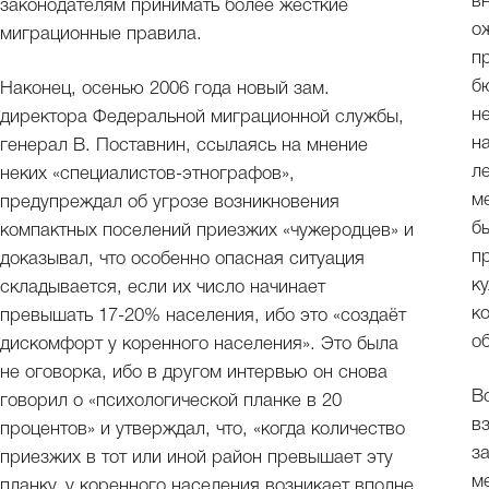
в
законодателям принимать более жёсткие
о
миграционные правила.
п
б
Наконец, осенью 2006 года новый зам.
н
директора Федеральной миграционной службы,
н
генерал В. Поставнин, ссылаясь на мнение
л
неких «специалистов-этнографов»,
м
предупреждал об угрозе возникновения
б
компактных поселений приезжих «чужеродцев» и
п
доказывал, что особенно опасная ситуация
к
складывается, если их число начинает
к
превышать 17-20% населения, ибо это «создаёт
о
дискомфорт у коренного населения». Это была
не оговорка, ибо в другом интервью он снова
В
говорил о «психологической планке в 20
в
процентов» и утверждал, что, «когда количество
з
приезжих в тот или иной район превышает эту
м
планку, у коренного населения возникает вполне