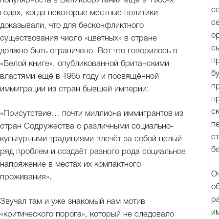
популярность в Великобритании еще в 1960-х
с
годах, когда некоторые местные политики
с
доказывали, что для бесконфликтного
о
существования число «цветных» в стране
с
должно быть ограничено. Вот что говорилось в
п
«Белой книге», опубликованной британскими
б
властями ещё в 1965 году и посвящённой
п
иммиграции из стран бывшей империи:
п
с
«Присутствие… почти миллиона иммигрантов из
п
стран Содружества с различными социально-
с
культурными традициями влечёт за собой целый
б
ряд проблем и создаёт разного рода социальное
напряжение в местах их компактного
О
проживания».
о
р
Звучал там и уже знакомый нам мотив
и
«критического порога», который не следовало