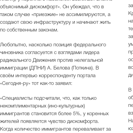
з
объяснимый дискомфорт». Он убеждал, что в
К
таком случае «приезжие» не ассимилируются, а
н
создают свою инфраструктуру и начинают жить
т
по собственным законам.
з
ум
Любопытно, насколько позиция федерального
п
чиновника согласуется с взглядами лидера
о
радикального Движения против нелегальной
в
иммиграции (ДПНИ) А. Белова (Поткина). В
д
своём интервью корреспонденту портала
«Сегодня-ру» тот как-то заявил:
В
о
«Специалисты подсчитали, что, как только
п
некомплиментарных (ино-культурных)
в
иммигрантов становится более 5%, у коренных
Н
жителей появляется чувство дискомфорта.
ю
Когда количество иммигрантов переваливает за