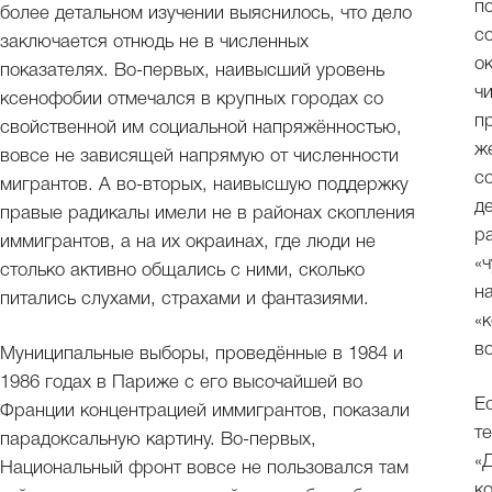
п
более детальном изучении выяснилось, что дело
с
заключается отнюдь не в численных
о
показателях. Во-первых, наивысший уровень
ч
ксенофобии отмечался в крупных городах со
п
свойственной им социальной напряжённостью,
ж
вовсе не зависящей напрямую от численности
с
мигрантов. А во-вторых, наивысшую поддержку
д
правые радикалы имели не в районах скопления
р
иммигрантов, а на их окраинах, где люди не
«
столько активно общались с ними, сколько
н
питались слухами, страхами и фантазиями.
«
в
Муниципальные выборы, проведённые в 1984 и
1986 годах в Париже с его высочайшей во
Е
Франции концентрацией иммигрантов, показали
т
парадоксальную картину. Во-первых,
«
Национальный фронт вовсе не пользовался там
к