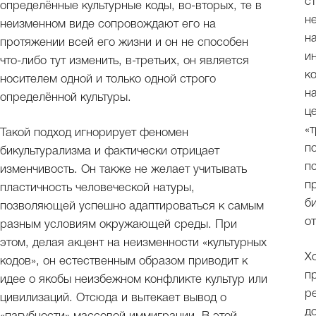
с
определённые культурные коды, во-вторых, те в
н
неизменном виде сопровождают его на
н
протяжении всей его жизни и он не способен
и
что-либо тут изменить, в-третьих, он является
к
носителем одной и только одной строго
н
определённой культуры.
ц
«
Такой подход игнорирует феномен
п
бикультурализма и фактически отрицает
п
изменчивость. Он также не желает учитывать
п
пластичность человеческой натуры,
б
позволяющей успешно адаптироваться к самым
о
разным условиям окружающей среды. При
этом, делая акцент на неизменности «культурных
Х
кодов», он естественным образом приводит к
п
идее о якобы неизбежном конфликте культур или
р
цивилизаций. Отсюда и вытекает вывод о
д