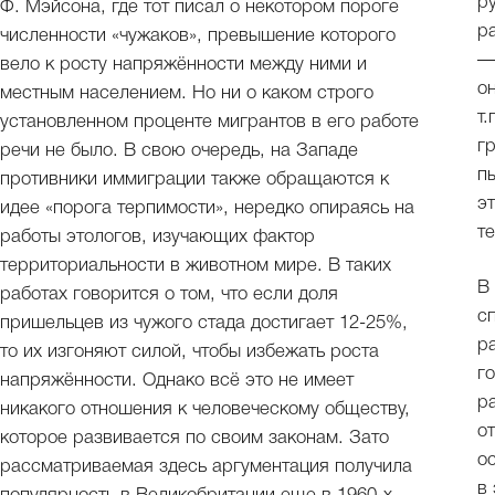
р
Ф. Мэйсона, где тот писал о некотором пороге
р
численности «чужаков», превышение которого
—
вело к росту напряжённости между ними и
о
местным населением. Но ни о каком строго
т
установленном проценте мигрантов в его работе
г
речи не было. В свою очередь, на Западе
п
противники иммиграции также обращаются к
э
идее «порога терпимости», нередко опираясь на
т
работы этологов, изучающих фактор
территориальности в животном мире. В таких
В
работах говорится о том, что если доля
с
пришельцев из чужого стада достигает 12-25%,
р
то их изгоняют силой, чтобы избежать роста
го
напряжённости. Однако всё это не имеет
р
никакого отношения к человеческому обществу,
о
которое развивается по своим законам. Зато
о
рассматриваемая здесь аргументация получила
в