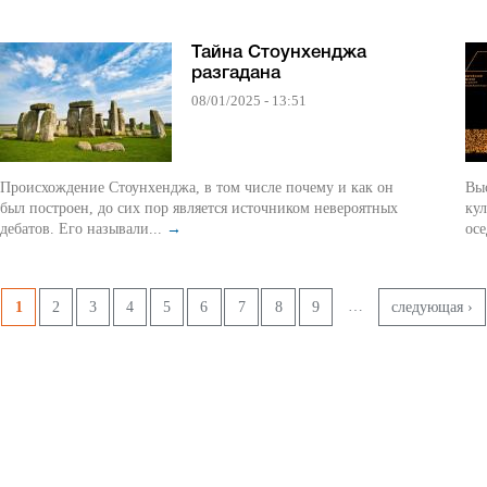
Тайна Стоунхенджа
разгадана
08/01/2025 - 13:51
Происхождение Стоунхенджа, в том числе почему и как он
Вы
был построен, до сих пор является источником невероятных
кул
дебатов. Его называли...
→
осе
Pages
…
1
2
3
4
5
6
7
8
9
следующая ›