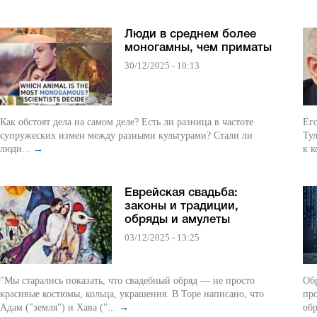
Люди в среднем более
моногамны, чем приматы
30/12/2025 - 10:13
Как обстоят дела на самом деле? Есть ли разница в частоте
Его
супружеских измен между разными культурами? Стали ли
Ту
люди...
→
к к
Еврейская свадьба:
законы и традиции,
обряды и амулеты
03/12/2025 - 13:25
"Мы старались показать, что свадебный обряд — не просто
Обр
красивые костюмы, кольца, украшения. В Торе написано, что
пр
Адам ("земля") и Хава ("...
→
обр