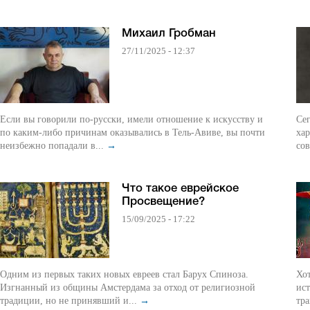
Михаил Гробман
27/11/2025 - 12:37
Если вы говорили по-русски, имели отношение к искусству и
Се
по каким-либо причинам оказывались в Тель-Авиве, вы почти
ха
неизбежно попадали в...
→
сов
Что такое еврейское
Просвещение?
15/09/2025 - 17:22
Одним из первых таких новых евреев стал Барух Спиноза.
Хот
Изгнанный из общины Амстердама за отход от религиозной
ист
традиции, но не принявший и...
→
тра