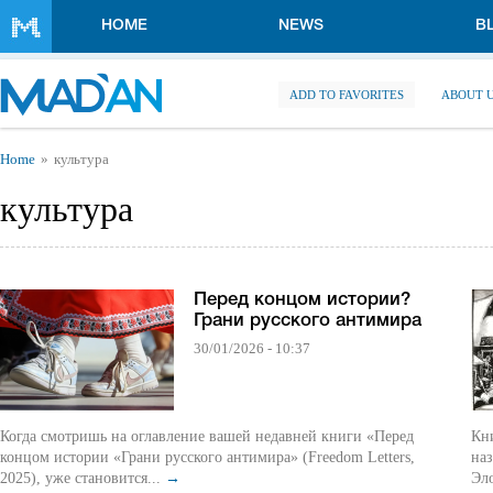
Skip to main content
HOME
NEWS
B
ADD TO FAVORITES
ABOUT 
You are here
Home
культура
культура
Перед концом истории?
Грани русского антимира
30/01/2026 - 10:37
Когда смотришь на оглавление вашей недавней книги «Перед
Кни
концом истории «Грани русского антимира» (Freedom Letters,
наз
2025), уже становится...
→
Эло