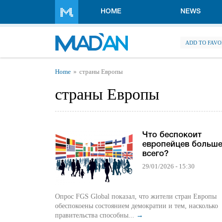
Skip to main content
HOME
NEWS
ADD TO FAVO
You are here
Home
страны Европы
страны Европы
Что беспокоит
европейцев больш
всего?
29/01/2026 - 15:30
Опрос FGS Global показал, что жители стран Европы
обеспокоены состоянием демократии и тем, насколько
правительства способны...
→