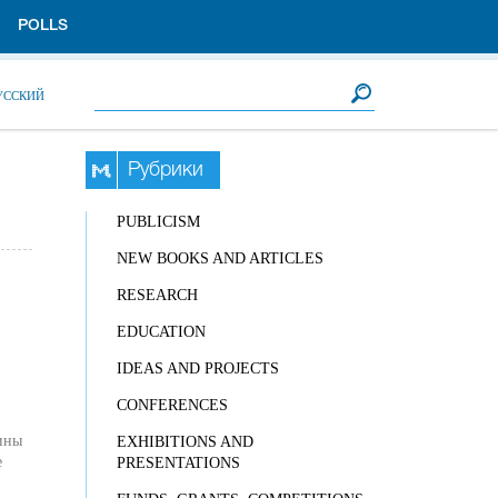
POLLS
Search form
Search
УССКИЙ
Рубрики
PUBLICISM
NEW BOOKS AND ARTICLES
RESEARCH
EDUCATION
IDEAS AND PROJECTS
CONFERENCES
ины
EXHIBITIONS AND
е
PRESENTATIONS