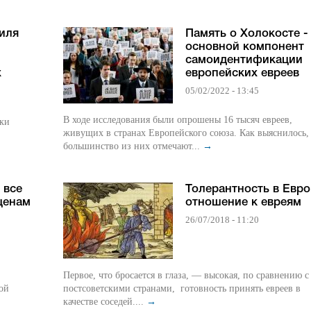
иля
Память о Холокосте -
и
основной компонент
самоидентификации
х
европейских евреев
05/02/2022 - 13:45
В ходе исследования были опрошены 16 тысяч евреев,
ики
живущих в странах Европейского союза. Как выяснилось,
большинство из них отмечают...
→
 все
Толерантность в Евро
ценам
отношение к евреям
26/07/2018 - 11:20
Первое, что бросается в глаза, — высокая, по сравнению с
ой
постсоветскими странами, готовность принять евреев в
качестве соседей....
→