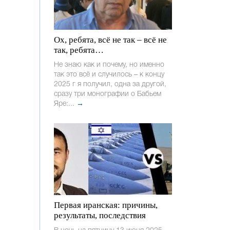
Ох, ребята, всё не так – всё не
так, ребята…
Не знаю как и почему, но именно
так это всё и случилось – к концу
2025 г я получил, одна за другой,
сразу три монографии о Бабьем
Яре:...
→
Первая иранская: причины,
результаты, последствия