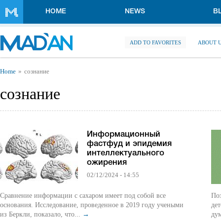
Skip to main content
HOME
NEWS
B
ADD TO FAVORITES
ABOUT 
You are here
Home
сознание
сознание
Информационный
фастфуд и эпидемия
интеллектуального
ожирения
02/12/2024 - 14:55
Сравнение информации с сахаром имеет под собой все
Поз
основания. Исследование, проведенное в 2019 году учеными
дет
из Беркли, показало, что...
→
дум