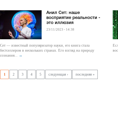
Анил Сет: наше
восприятие реальности -
это иллюзия
23/11/2023 - 14:38
Сет — известный популяризатор науки, его книга стала
Есл
бестселлером в нескольких странах. Его взгляд на природу
вос
сознания...
→
Pages
1
2
3
4
5
следующая ›
последняя »