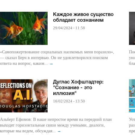
Каждое живое существо
обладает сознанием
29/04/2024 - 11:58
«Самопожертвование социальных насекомых меня поразило»,
По
— сказал Берч в интервью. Он не удовлетворился поиском
уни
ответа на вопрос, каким...
→
бла
Дуглас Хофштадтер:
"Cознание - это
иллюзия"
16/02/2024 - 13:50
Альберт Ефимов: В наше непростое время на передний план
Уот
выходят горизонтальные связи между учеными, диалоги,
раз
которые мы ведем, обсуждая...
→
пре