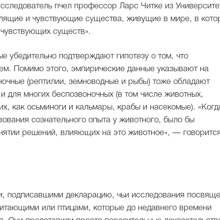
сследователь пчел профессор Ларс Читке из Университе
ящие и чувствующие существа, живущие в мире, в кото
 чувствующих существ».
ые убедительно подтверждают гипотезу о том, что
ем. Помимо этого, эмпирические данные указывают на
ночные (рептилии, земноводные и рыбы) тоже обладают
и для многих беспозвоночных (в том числе животных,
, как осьминоги и кальмары, крабы и насекомые). «Когд
ования сознательного опыта у животного, было бы
инятии решений, влияющих на это животное», — говоритс
и, подписавшими декларацию, чьи исследования посвящ
тающими или птицами, которые до недавнего времени