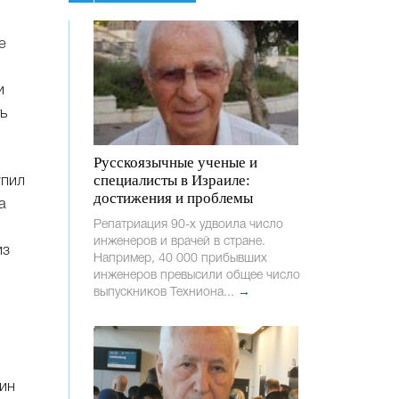
е
и
ь
Русскоязычные ученые и
специалисты в Израиле:
упил
достижения и проблемы
а
Репатриация 90-х удвоила число
инженеров и врачей в стране.
из
Например, 40 000 прибывших
инженеров превысили общее число
выпускников Техниона...
→
ин