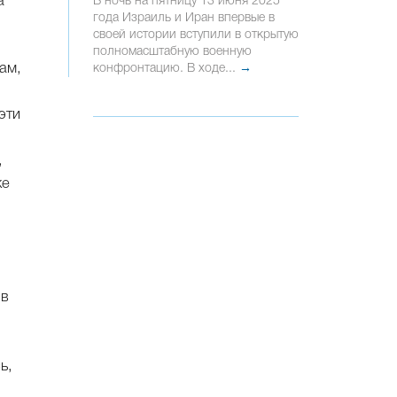
а
В ночь на пятницу 13 июня 2025
года Израиль и Иран впервые в
своей истории вступили в открытую
полномасштабную военную
ам,
конфронтацию. В ходе...
→
эти
,
же
 в
ь,