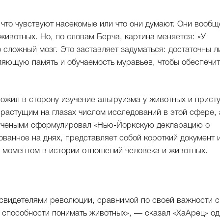
 что чувствуют насекомые или что они думают. Они вообщ
ивотных. Но, по словам Берча, картина меняется: «У
 сложный мозг. Это заставляет задуматься: достаточны л
ляющую память и обучаемость муравьев, чтобы обеспечит
ложил в сторону изучение альтруизма у животных и прист
 растущим на глазах числом исследований в этой сфере, 
 учеными сформулировал «Нью-Йоркскую декларацию о
ованное на днях, представляет собой короткий документ 
м моментом в истории отношений человека и животных.
 свидетелями революции, сравнимой по своей важности с
 способности понимать животных», — сказал «ХаАрец» од