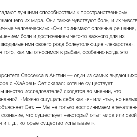
обладают лучшими способностями к пространственному
жающего их мира. Они также чувствуют боль, и их чувст
гичные человеческим: «Они принимают сложные решения,
ьшением боли и достижением чего-то важного для их
зводимые ими своего рода болеутоляющие «лекарства».
 того, как мы относимся к рыбам, особенно когда это
ерситета Сассекса в Англии — один из самых выдающих
оре с «ХаАрец» Сет сказал: хотя не существует
льшинство исследователей сходятся во мнении, что
нанной. «Можно ощущать себя как «я» или «ты», но нельз
 объясняет Сет. — Мы не только воспринимаем впечатлен
сознание, что существует некоторый опыт мира или свой
 и т. д., которые существо испытывает».