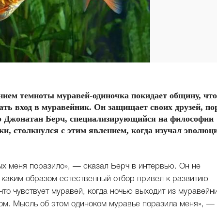
нием темноты муравей-одиночка покидает общину, чт
ать вход в муравейник. Он защищает своих друзей, по
р Джонатан Берч, специализирующийся на философии
и, столкнулся с этим явлением, когда изучал эволюц
 меня поразило», — сказал Берч в интервью. Он не
, каким образом естественный отбор привел к развитию
что чувствует муравей, когда ночью выходит из муравейн
дом. Мысль об этом одиноком муравье поразила меня», —