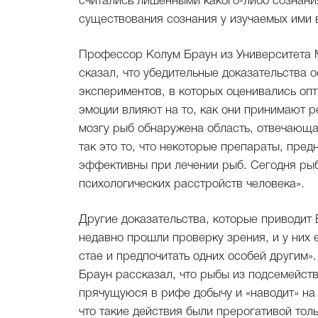
считались лишенными какого-либо сознани
существования сознания у изучаемых ими 
Профессор Колум Браун из Университета 
сказал, что убедительные доказательства 
экспериментов, в которых оценивались опт
эмоции влияют на то, как они принимают р
мозгу рыб обнаружена область, отвечающа
так это то, что некоторые препараты, пред
эффективны при лечении рыб. Сегодня рыб
психологических расстройств человека».
Другие доказательства, которые приводит 
недавно прошли проверку зрения, и у них 
стае и предпочитать одних особей другим
Браун рассказал, что рыбы из подсемейст
прячущуюся в рифе добычу и «наводит» на 
что такие действия были прерогативой тол