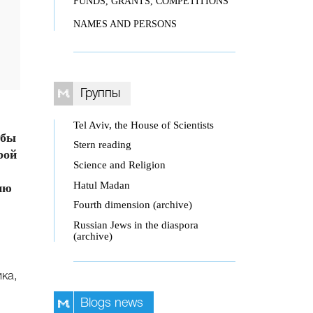
FUNDS, GRANTS, COMPETITIONS
NAMES AND PERSONS
Группы
Tel Aviv, the House of Scientists
обы
Stern reading
рой
Science and Religion
Hatul Madan
ию
Fourth dimension (archive)
Russian Jews in the diaspora
(archive)
ика,
Blogs news