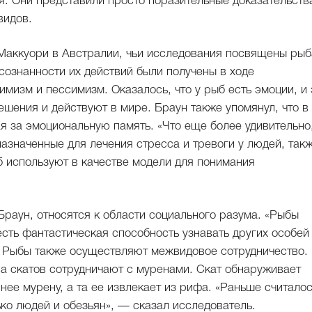
я. Они представили просто поразительные доказательств
видов.
Маккуори в Австралии, чьи исследования посвящены рыб
осознанности их действий были получены в ходе
имизм и пессимизм. Оказалось, что у рыб есть эмоции, и 
ешения и действуют в мире. Браун также упомянул, что в
я за эмоциональную память. «Что еще более удивительно
назначенные для лечения стресса и тревоги у людей, так
 используют в качестве модели для понимания
Браун, относятся к области социального разума. «Рыбы
есть фантастическая способность узнавать других особей
». Рыбы также осуществляют межвидовое сотрудничество.
ва скатов сотрудничают с муренами. Скат обнаруживает
нее мурену, а та ее извлекает из рифа. «Раньше считалос
ько людей и обезьян», — сказал исследователь.