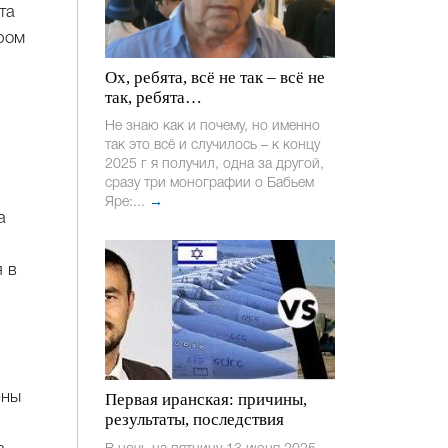
та
ром
Ох, ребята, всё не так – всё не
так, ребята…
Не знаю как и почему, но именно
так это всё и случилось – к концу
2025 г я получил, одна за другой,
сразу три монографии о Бабьем
Яре:...
→
а
я в
ены
Первая иранская: причины,
результаты, последствия