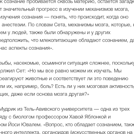
ак сознание пробивается сквозь материю, остается загадк
т значительный прогресс в изучении механизмов мозга,
изучения сознания — понять, что происходит, когда оно
 анестезии. По словам Сета, механизмы мозга, которые, 
ем у людей, также были обнаружены и у других
редположить, что млекопитающие обладают сознанием, д
нас аспекты сознания».
рыбы, насекомые, осьминоги ситуация сложнее, поскольк
олжил Сет: «Но мы все равно можем их изучать. Мы
реагируют животные и соответствует ли это поведению
и их, например, боль? Есть ли у них мозговая активность
щих, даже если основа мозга другая?»
удрик из Тель-Авивского университета — одна из трех
яду с биологом профессором Хавой Яблонкой и
ом Йоси Ювалем. «Вопрос, кто обладает сознанием, так
нного интеллекта, органоидов (искусственных органов на