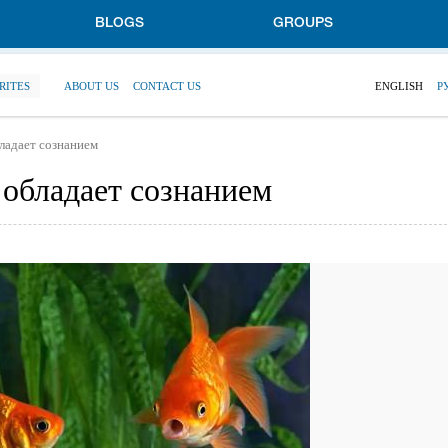
BLOGS
GROUPS
RITES
ABOUT US
CONTACT US
ENGLISH
Р
ладает сознанием
обладает сознанием