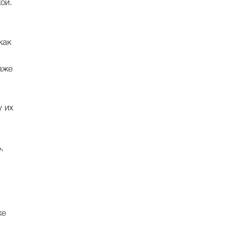
ой.
как
аже
у их
,
же