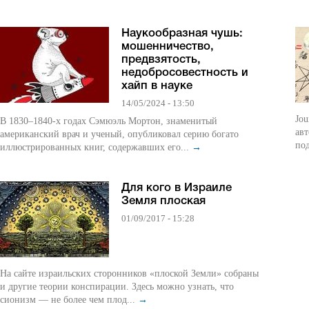
Наукообразная чушь:
мошенничество,
предвзятость,
недобросовестность и
хайп в науке
14/05/2024 - 13:50
Jou
В 1830–1840‑х годах Сэмюэль Мортон, знаменитый
авт
американский врач и ученый, опубликовал серию богато
по
иллюстрированных книг, содержавших его...
→
Для кого в Израиле
Земля плоская
01/09/2017 - 15:28
На сайте израильских сторонников «плоской Земли» собраны
и другие теории конспирации. Здесь можно узнать, что
сионизм — не более чем плод...
→