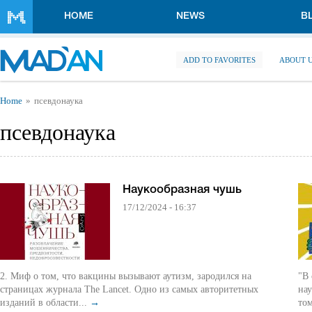
Skip to main content
HOME
NEWS
B
ADD TO FAVORITES
ABOUT 
You are here
Home
псевдонаука
псевдонаука
Наукообразная чушь
17/12/2024 - 16:37
2. Миф о том, что вакцины вызывают аутизм, зародился на
"В 
страницах журнала The Lancet. Одно из самых авторитетных
нау
изданий в области...
→
том