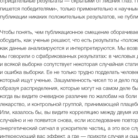
отрицательные результаты — скрытыми от лишних глаз. П
пишется победителями», только применительно к научным 
публикации никаких положительных результатов, не публи
Чтобы понять, чем публикационное смещение оборачивае
обсудить, как ученые решают, что есть результаты «полож
как данные анализируются и интерпретируются. Мы возв
мы говорили о сфабрикованных результатах: в числовых
и всякой выборке сопутствует некоторая случайная ста
и ошибка выборки. Ее не только трудно подделать челове
который ищут ученые. Зашумленность чисел то и дело п
образуя распределения, которые могут на самом деле 
когда вы видите очевидное различие по жалобам на бол
лекарство, и контрольной группой, принимающей плацебо
Или, казалось бы, вы видите корреляцию между двумя и
случайно и не появится снова, если исследование повтор
энергетический сигнал в ускорителе частиц, а это все сл
интересующий вас эффект, а где — прихоти случая и о