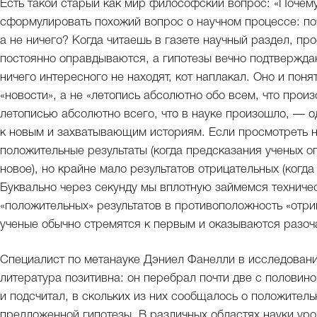
Есть такой старый как мир философский вопрос: «Почему
сформулировать похожий вопрос о научном процессе: поч
а не ничего? Когда читаешь в газете научный раздел, пр
постоянно оправдываются, а гипотезы вечно подтверждаю
ничего интересного не находят, кот наплакал. Оно и пон
«новости», а не «летопись абсолютно обо всем, что прои
летописью абсолютно всего, что в науке произошло, — о
к новым и захватывающим историям. Если просмотреть н
положительные результаты (когда предсказания ученых 
новое), но крайне мало результатов отрицательных (когд
Буквально через секунду мы вплотную займемся техниче
«положительных» результатов в противоположность «отриц
ученые обычно стремятся к первым и оказываются разоч
Специалист по метанауке Дэниел Фанелли в исследовани
литература позитивна: он перебрал почти две с половин
и подсчитал, в скольких из них сообщалось о положител
предложенной гипотезы. В различных областях науки ур