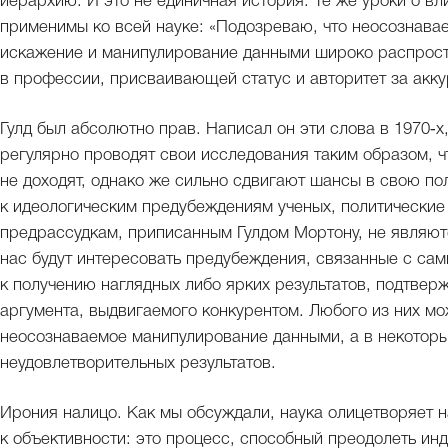
иерархию. И это не единичная история. Те же уроки о вл
применимы ко всей науке: «Подозреваю, что неосознав
искажение и манипулирование данными широко распрост
в профессии, присваивающей статус и авторитет за акк
Гулд был абсолютно прав. Написал он эти слова в 1970‑х,
регулярно проводят свои исследования таким образом, ч
не доходят, однако же сильно сдвигают шансы в свою по
к идеологическим предубеждениям ученых, политические 
предрассудкам, приписанным Гулдом Мортону, не являют
нас будут интересовать предубеждения, связанные с са
к получению наглядных либо ярких результатов, подтве
аргумента, выдвигаемого конкурентом. Любого из них мо
неосознаваемое манипулирование данными, а в некоторы
неудовлетворительных результатов.
Ирония налицо. Как мы обсуждали, наука олицетворяет
к объективности: это процесс, способный преодолеть ин