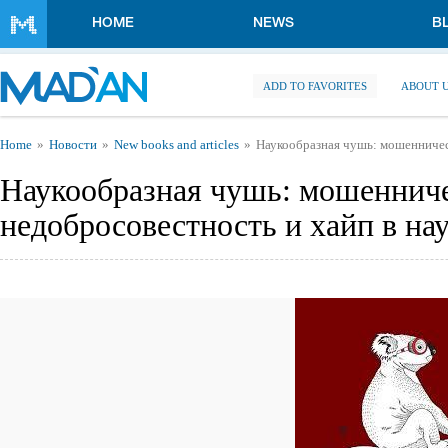
Skip to main content
HOME
NEWS
B
ADD TO FAVORITES
ABOUT 
You are here
Home
Новости
New books and articles
Наукообразная чушь: мошенничест
Наукообразная чушь: мошенниче
недобросовестность и хайп в на