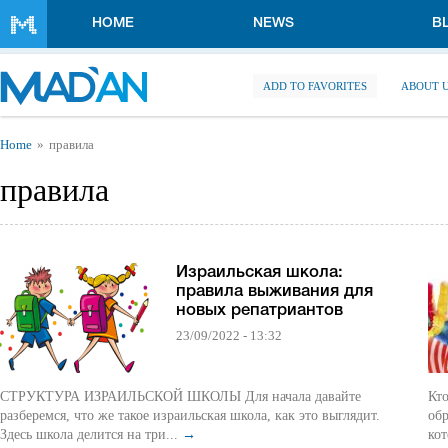
Skip to main content
HOME
NEWS
B
ADD TO FAVORITES
ABOUT 
You are here
Home
правила
правила
Израильская школа:
правила выживания для
новых репатриантов
23/09/2022 - 13:32
СТРУКТУРА ИЗРАИЛЬСКОЙ ШКОЛЫ Для начала давайте
Кт
разберемся, что же такое израильская школа, как это выглядит.
обр
Здесь школа делится на три...
→
кот