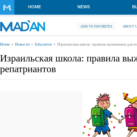
Skip to main content
HOME
NEWS
B
ADD TO FAVORITES
ABOUT 
You are here
Home
Новости
Education
Израильская школа: правила выживания для 
Израильская школа: правила вы
репатриантов