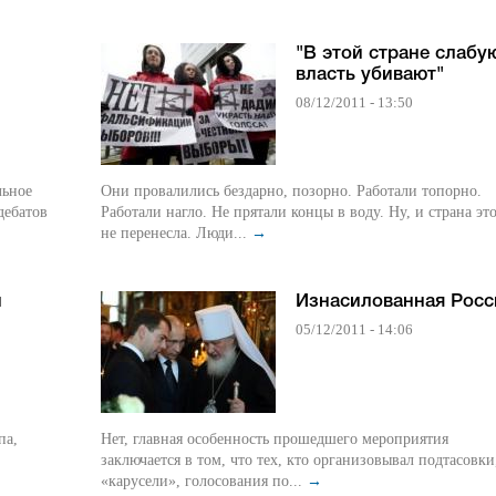
"В этой стране слабу
власть убивают"
08/12/2011 - 13:50
льное
Они провалились бездарно, позорно. Работали топорно.
дебатов
Работали нагло. Не прятали концы в воду. Ну, и страна эт
не перенесла. Люди...
→
й
Изнасилованная Росс
05/12/2011 - 14:06
па,
Нет, главная особенность прошедшего мероприятия
заключается в том, что тех, кто организовывал подтасовки
«карусели», голосования по...
→