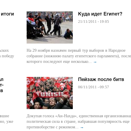
 итоги
Куда идет Египет?
21/11/2011 - 19:05
ьских
На 29 ноября назначен первый тур выборов в Народное
а победу
собрание (нижнюю палату египетского парламента), посл
которого последуют еще несколько...
→
ал
Пейзаж после битв
т-
06/11/2011 - 09:57
 в
Докупая голоса «Ан-Нахда», единственная организованна
нно, уже
политическая сила в стране, набравшая популярность еще
противоборстве с режимом...
→