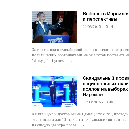
Выборы в Израиле:
и перспективы
21/03/2015 - 15:14
За три месяца предвыборной гонки ни один из израил
политических обозревателей не был готов поставить н
"Ликуда". В успех...
→
Скандальный пров
национальных экси
поллов на выборах
Израиле
21/03/2015 - 13:49
Камил Фукс и доктор Мина Цемах (מינה צמח), проводившие
эксит-поллы для 10-го и 2-го телеканалов соответстве
на следующее утро после...
→