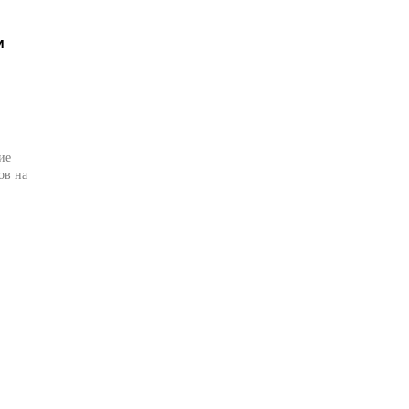
и
ие
ов на