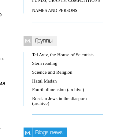
FUNDS, GRANTS, COMPETITIONS
NAMES AND PERSONS
ю
Группы
Tel Aviv, the House of Scientists
ого
Stern reading
Science and Religion
Hatul Madan
ия
Fourth dimension (archive)
Russian Jews in the diaspora
(archive)
,
Blogs news