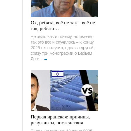
Ох, ребята, всё не так – всё не
так, ребята…
Не знаю как и почему, но именно
так это всё и случилось – к концу
2025 г я получил, одна за другой,
сразу три монографии о Бабьем
Яре:...
→
Первая иранская: причины,
результаты, последствия