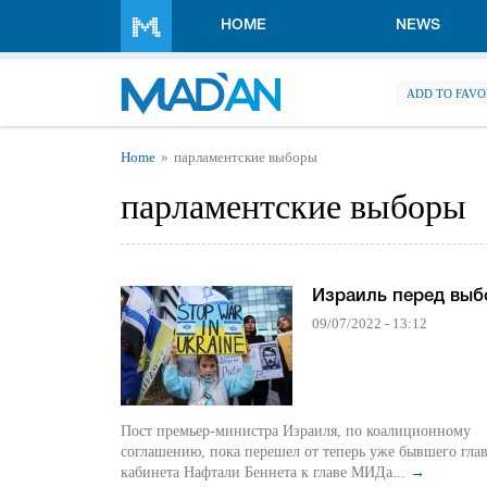
Skip to main content
HOME
NEWS
ADD TO FAVO
You are here
Home
парламентские выборы
парламентские выборы
Израиль перед вы
09/07/2022 - 13:12
Пост премьер-министра Израиля, по коалиционному
соглашению, пока перешел от теперь уже бывшего гла
кабинета Нафтали Беннета к главе МИДа...
→