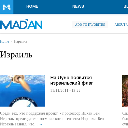
Skip to main content
HOME
NEWS
B
ADD TO FAVORITES
ABOUT 
You are here
Home
Израиль
Израиль
На Луне появится
израильский флаг
11/11/2011 - 13:22
Среди тех, кто поддержал проект, - профессор Ицхак Бен
Сил
Исраэль, председатель космического агентства Израиля. Бен
быт
Исраэль заявил, что...
→
су