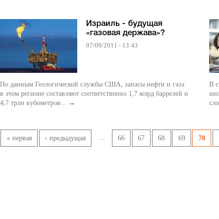
Израиль - будущая
«газовая держава»?
07/09/2011 - 13:43
По данным Геологической службы США, запасы нефти и газа
В с
в этом регионе составляют соответственно 1,7 млрд баррелей и
ино
4,7 трлн кубометров...
→
сло
Pages
…
« первая
‹ предыдущая
66
67
68
69
70