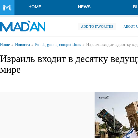
Skip to main content
HOME
NEWS
B
ADD TO FAVORITES
ABOUT 
You are here
Home
Новости
Funds, grants, competitions
Израиль входит в десятку ве
Израиль входит в десятку ведущ
мире