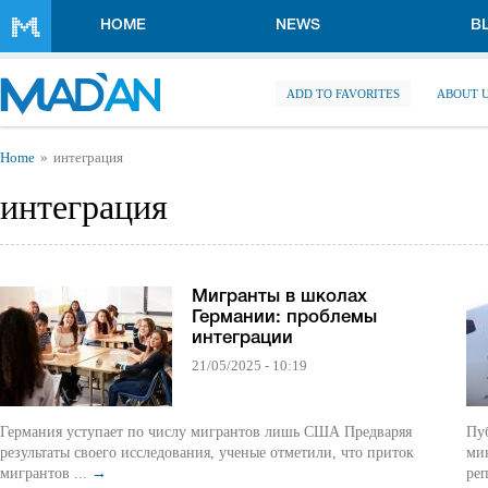
Skip to main content
HOME
NEWS
B
ADD TO FAVORITES
ABOUT 
You are here
Home
интеграция
интеграция
Мигранты в школах
Германии: проблемы
интеграции
21/05/2025 - 10:19
Германия уступает по числу мигрантов лишь США Предваряя
Пуб
результаты своего исследования, ученые отметили, что приток
ми
мигрантов ...
→
реп