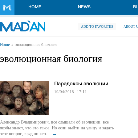
Skip to main content
HOME
NEWS
B
ADD TO FAVORITES
ABOUT 
You are here
Home
эволюционная биология
эволюционная биология
Парадоксы эволюции
19/04/2018 - 17:11
Александр Владимирович, все слышали об эволюции, все
якобы знают, что это такое. Но если выйти на улицу и задать
этот вопрос, вряд ли кто-...
→