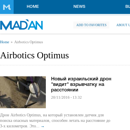
Skip to main content
HOME
NEWS
B
ADD TO FAVORITES
ABOUT 
You are here
Home
Airbotics Optimus
Airbotics Optimus
Новый израильский дрон
"видит" взрывчатку на
расстоянии
20/11/2016 - 13:32
Дрон Airbotics Optimus, на который установлен датчик для
поиска опасных материалов, способен летать на расстояние до
3-х километров. Это...
→