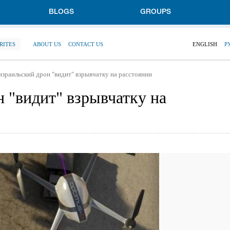
BLOGS
GROUPS
RITES
ABOUT US
CONTACT US
ENGLISH
Р
зраильский дрон "видит" взрывчатку на расстоянии
 "видит" взрывчатку на