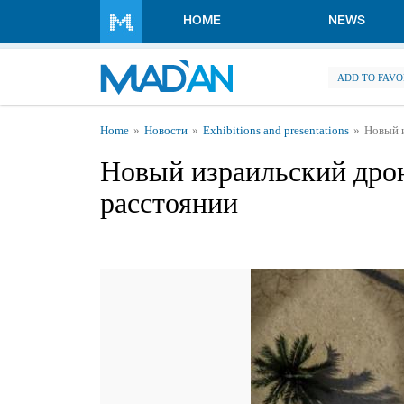
Skip to main content
HOME
NEWS
ADD TO FAVO
You are here
Home
Новости
Exhibitions and presentations
Новый и
Новый израильский дрон
расстоянии