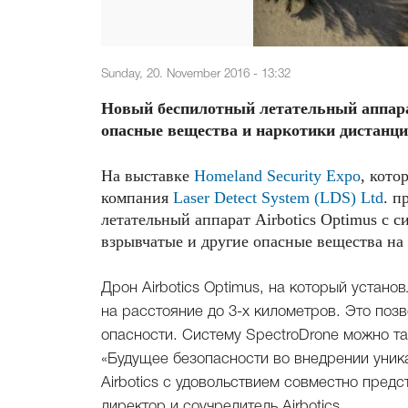
Sunday, 20. November 2016 - 13:32
Новый беспилотный летательный аппара
опасные вещества и наркотики дистанци
На выставке
Homeland Security Expo
, кото
компания
Laser Detect System (LDS) Ltd
. п
летательный аппарат Airbotics Optimus с 
взрывчатые и другие опасные вещества на
Дрон Airbotics Optimus, на который устано
на расстояние до 3-х километров. Это поз
опасности. Систему SpectroDrone можно та
«Будущее безопасности во внедрении уник
Airbotics с удовольствием совместно пред
директор и соучредитель Airbotics.