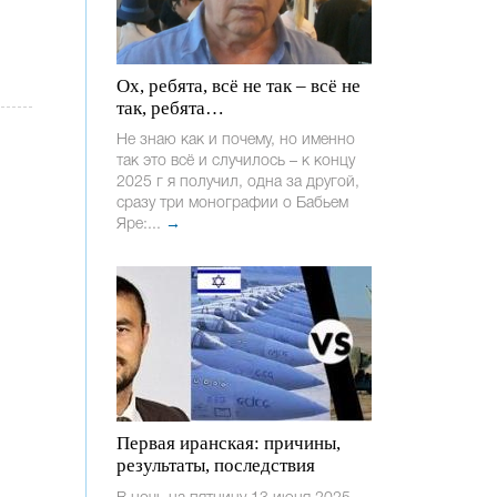
Ох, ребята, всё не так – всё не
так, ребята…
Не знаю как и почему, но именно
так это всё и случилось – к концу
2025 г я получил, одна за другой,
сразу три монографии о Бабьем
Яре:...
→
Первая иранская: причины,
результаты, последствия