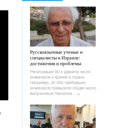
Русскоязычные ученые и
специалисты в Израиле:
достижения и проблемы
Репатриация 90-х удвоила число
инженеров и врачей в стране.
Например, 40 000 прибывших
инженеров превысили общее число
выпускников Техниона...
→
о
.