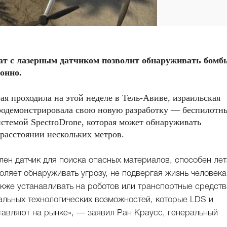
т с лазерным датчиком позволит обнаруживать бомб
онно.
рая проходила на этой неделе в Тель-Авиве, израильская
родемонстрировала свою новую разработку — беспилотн
системой SpectroDrone, которая может обнаруживать
 расстоянии нескольких метров.
влен датчик для поиска опасных материалов, способен лет
воляет обнаруживать угрозу, не подвергая жизнь человека
кже устанавливать на роботов или транспортные средств
альных технологических возможностей, которые LDS и
ставляют на рынке», — заявил Ран Краусс, генеральный