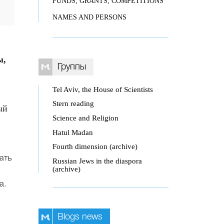
FUNDS, GRANTS, COMPETITIONS
NAMES AND PERSONS
ы,
Группы
Tel Aviv, the House of Scientists
Stern reading
ый
Science and Religion
Hatul Madan
Fourth dimension (archive)
ать
Russian Jews in the diaspora
(archive)
а.
Blogs news