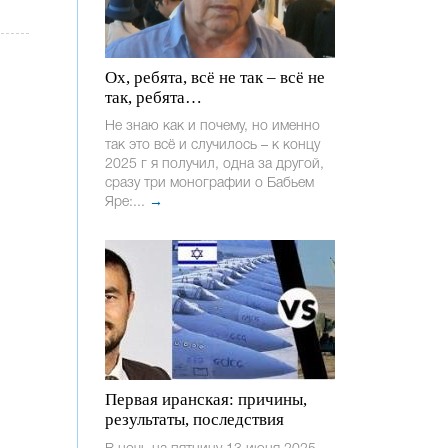
Ох, ребята, всё не так – всё не
так, ребята…
Не знаю как и почему, но именно
так это всё и случилось – к концу
2025 г я получил, одна за другой,
сразу три монографии о Бабьем
Яре:...
→
Первая иранская: причины,
результаты, последствия