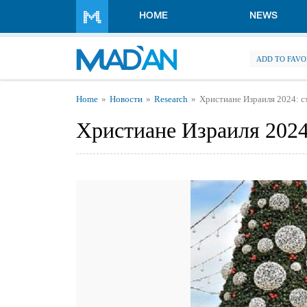
Skip to main content
HOME
NEWS
ADD TO FAVO
You are here
Home
Новости
Research
Христиане Израиля 2024: с
Христиане Израиля 2024