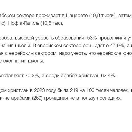
ском секторе проживает в Нацерете (19,8 тысяч), затем
с), Ноф а-Галиль (10,5 тыс).
рабов, высокой уровень образования: 53% продолжили у
нчания школы. В еврейском секторе речь идет о 47,9%, а 
 с еврейским сектором, надо учесть, что еврейские юн
ле окончания школы.
составляет 70,2%, а среди арабов-христиан 62,4%.
ом христиан в 2023 году была 219 на 100 тысяч человек, 
и-не арабами (269) громадная не в пользу последних,