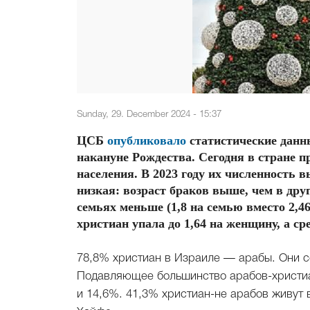
Sunday, 29. December 2024 - 15:37
ЦСБ
опубликовало
статистические данн
накануне Рождества. Сегодня в стране 
населения. В 2023 году их численность 
низкая: возраст браков выше, чем в друг
семьях меньше (1,8 на семью вместо 2,46
христиан упала до 1,64 на женщину, а ср
78,8% христиан в Израиле — арабы. Они с
Подавляющее большинство арабов-христиа
и 14,6%. 41,3% христиан-не арабов живут в