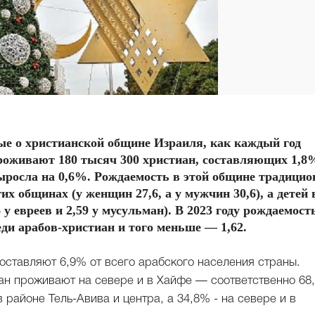
ые о христианской общине Израиля, как каждый год
проживают 180 тысяч 300 христиан, составляющих 1,8
выросла на 0,6%. Рождаемость в этой общине традицио
их общинах (у женщин 27,6, а у мужчин 30,6), а детей 
 у евреев и 2,59 у мусульман). В 2023 году рождаемост
еди арабов-христиан и того меньше — 1,62.
оставляют 6,9% от всего арабского населения страны.
н проживают на севере и в Хайфе — соответственно 68
 районе Тель-Авива и центра, а 34,8% - на севере и в