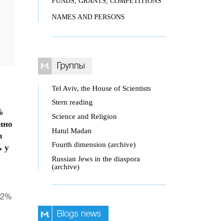
FUNDS, GRANTS, COMPETITIONS
NAMES AND PERSONS
Группы
Tel Aviv, the House of Scientists
Stern reading
%
Science and Religion
нно
Hatul Madan
в
Fourth dimension (archive)
ь у
Russian Jews in the diaspora
(archive)
,2%
Blogs news