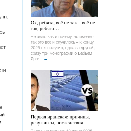
упп.
Ох, ребята, всё не так – всё не
так, ребята…
сь
Не знаю как и почему, но именно
так это всё и случилось – к концу
ост
2025 г я получил, одна за другой,
сразу три монографии о Бабьем
Яре:...
→
сти
в
ий
Первая иранская: причины,
результаты, последствия
в