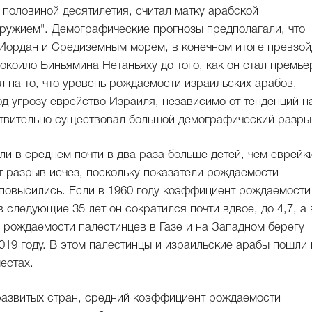
 половиной десятилетия, считал матку арабской
ужием". Демографические прогнозы предполагали, что
Иордан и Средиземным морем, в конечном итоге превзой
окоило Биньямина Нетаньяху до того, как он стал премье
л на то, что уровень рождаемости израильских арабов,
од угрозу еврейство Израиля, независимо от тенденций н
йствительно существовал большой демографический разры
 в среднем почти в два раза больше детей, чем еврейк
т разрыв исчез, поскольку показатели рождаемости
 повысились. Если в 1960 году коэффициент рождаемости
 следующие 35 лет он сократился почти вдвое, до 4,7, а 
 рождаемости палестинцев в Газе и на Западном берегу
 2019 году. В этом палестинцы и израильские арабы пошли 
естах.
развитых стран, средний коэффициент рождаемости