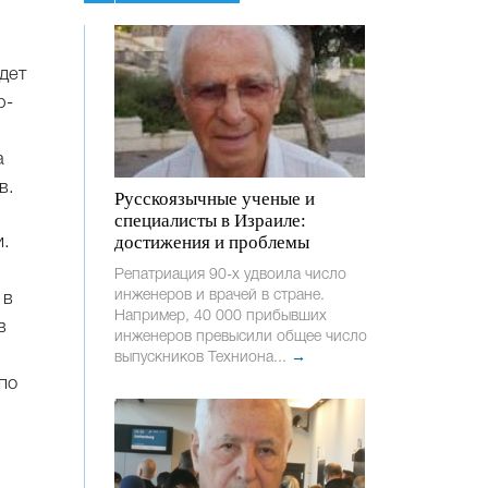
дет
р-
а
в.
Русскоязычные ученые и
специалисты в Израиле:
достижения и проблемы
и.
Репатриация 90-х удвоила число
инженеров и врачей в стране.
 в
Например, 40 000 прибывших
в
инженеров превысили общее число
выпускников Техниона...
→
по