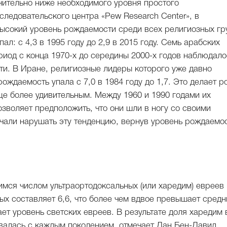
начительно ниже необходимого уровня простого
ледовательского центра «Pew Research Center», в
ысокий уровень рождаемости среди всех религиозных гр
ал: с 4,3 в 1995 году до 2,9 в 2015 году. Семь арабских
ериод с конца 1970-х до середины 2000-х годов наблюдало
и. В Иране, религиозные лидеры которого уже давно
ждаемость упала с 7,0 в 1984 году до 1,7. Это делает р
е более удивительным. Между 1960 и 1990 годами их
позволяет предположить, что они шли в ногу со своими
ачали нарушать эту тенденцию, вернув уровень рождаемо
имся числом ультраортодоксальных (или харедим) евреев 
х составляет 6,6, что более чем вдвое превышает средн
ает уровень светских евреев. В результате доля харедим 
валась с каждым поколением, отмечает Дан Бен-Давид,