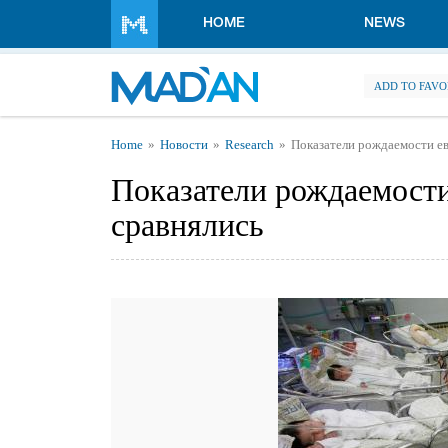
Skip to main content
HOME
NEWS
ADD TO FAVO
You are here
Home
Новости
Research
Показатели рождаемости ев
Показатели рождаемости
сравнялись