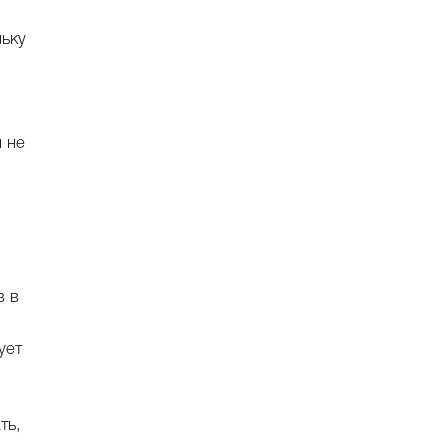
льку
 не
в в
ует
ть,