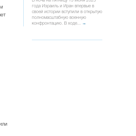
В ночь на пятницу 13 июня 2025
года Израиль и Иран впервые в
им
своей истории вступили в открытую
лет
полномасштабную военную
конфронтацию. В ходе...
→
или