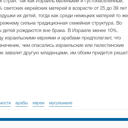
х стран. Так как Израиль маленький и густонаселенный,
 светских еврейских матерей в возрасте от 25 до 39 лет
едушки их детей, тогда как среди немецких матерей то же
прежнему сильна традиционная семейная структура. Во
 детей рождаются вне брака. В Израиле менее 10%.
 израильскими евреями и арабами предполагает, что
значение, чем опасались израильские или палестинские
не завалит другую младенцами, им обоим придется решат
мости
арабы
евреи
мусульмане