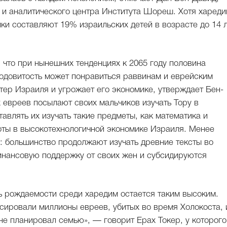
а и аналитического центра Института Шореш. Хотя харед
ки составляют 19% израильских детей в возрасте до 14 
, что при нынешних тенденциях к 2065 году половина
лодовитость может понравиться раввинам и еврейским
тер Израиля и угрожает его экономике, утверждает Бен-
 евреев посылают своих мальчиков изучать Тору в
авлять их изучать такие предметы, как математика и
оты в высокотехнологичной экономике Израиля. Менее
: большинство продолжают изучать древние тексты во
инансовую поддержку от своих жен и субсидируются
нь рождаемости среди харедим остается таким высоким.
нсировали миллионы евреев, убитых во время Холокоста, 
Я не планировал семью», — говорит Ерах Токер, у которого