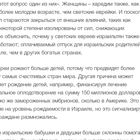
 этот вопрос один из них». Женщины – харедим также, как
 более молодом возрасте, чем светские еврейки. И поско
 стараются закрыться от внешних влияний, таких как
 некоторой степени изолированы от сил, снижающих
 объяснить, почему у светских евреев-израильтян также
аботают; оплачиваемый отпуск для израильских родителей
ле, чем в других богатых странах.
вреи рожают больше детей, потому что предвидят более
у самых счастливых стран мира. Другая причина может
ряет рождение детей, например, финансируя лечение
альное оплодотворение на сумму 150 миллионов долларо
ко же замороженных эмбрионов, сколько в Америке. Это
е на уровень рождаемости в Израиле, но это сигнализир
 граждане размножались.
о израильские бабушки и дедушки больше склонны помога