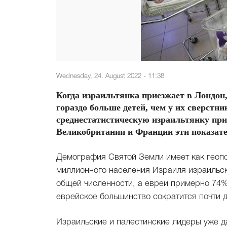
Wednesday, 24. August 2022 - 11:38
Когда израильтянка приезжает в Лондон,
гораздо больше детей, чем у их сверстни
среднестатистическую израильтянку прих
Великобритании и Франции эти показател
Демография Святой Земли имеет как геопол
миллионного населения Израиля израильск
общей численности, а евреи примерно 74%.
еврейское большинство сократится почти 
Израильские и палестинские лидеры уже д