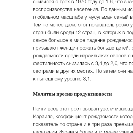
снизился с трех в 1970 году до 1,6, что з
воспроизводства населения. По данным исс
глобальном масштабе у мусульман самый в
Тем не менее даже этот показатель резко уп
стран были среди 12 стран, в которых в п
самое большое в мире падение рождаемост
призывают женщин рожать больше детей, ро
рождаемости среди израильских евреев ещ
фертильность снизилась с 3,4 до 2,6, что 
сестрами в других местах. Но затем они н
к нынешнему уровню 3,1.
Молитвы против продуктивности
Почти весь этот рост вызван увеличивающ
Израиле, коэффициент рождаемости которы
показатель по стране и в три раза превыш
населении Израиля более или менее удваи