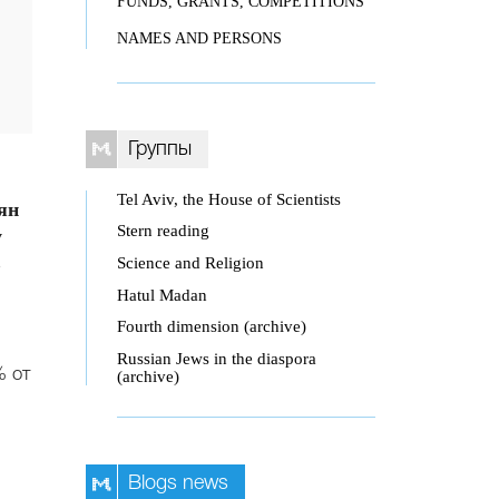
FUNDS, GRANTS, COMPETITIONS
NAMES AND PERSONS
Группы
Tel Aviv, the House of Scientists
ян
Stern reading
у
в
Science and Religion
Hatul Madan
Fourth dimension (archive)
Russian Jews in the diaspora
(archive)
% от
Blogs news