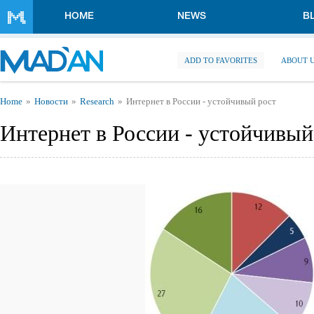
Skip to main content
HOME
NEWS
B
ADD TO FAVORITES
ABOUT 
You are here
Home
Новости
Research
Интернет в России - устойчивый рост
Интернет в России - устойчивый