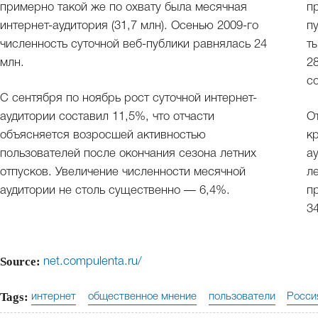
примерно такой же по охвату была месячная
п
интернет-аудитория (31,7 млн). Осенью 2009-го
п
численность суточной веб-публики равнялась 24
т
млн.
2
с
С сентября по ноябрь рост суточной интернет-
аудитории составил 11,5%, что отчасти
О
объясняется возросшей активностью
к
пользователей после окончания сезона летних
а
отпусков. Увеличение численности месячной
л
аудитории не столь существенно — 6,4%.
п
3
Source:
net.compulenta.ru/
Tags:
интернет
общественное мнение
пользователи
Росси