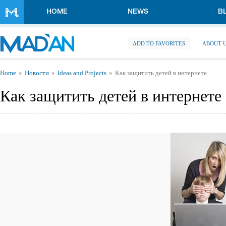
Skip to main content
HOME
NEWS
B
ADD TO FAVORITES
ABOUT 
You are here
Home
Новости
Ideas and Projects
Как защитить детей в интернете
Как защитить детей в интернете