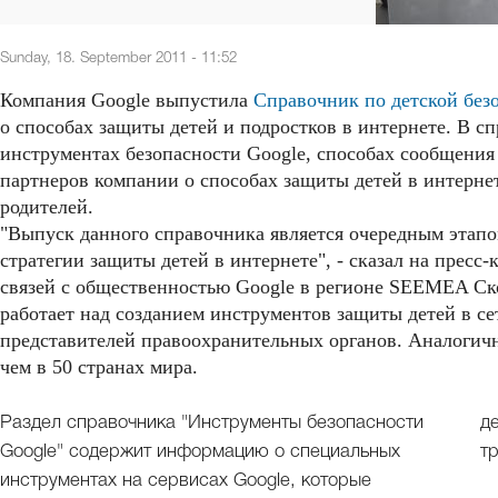
Sunday, 18. September 2011 - 11:52
Компания Google выпустила
Справочник по детской без
о способах защиты детей и подростков в интернете. В 
инструментах безопасности Google, способах сообщения
партнеров компании о способах защиты детей в интерне
родителей.
"Выпуск данного справочника является очередным этапо
стратегии защиты детей в интернете", - сказал на прес
связей с общественностью Google в регионе SEEMEA Ск
работает над созданием инструментов защиты детей в сет
представителей правоохранительных органов. Аналогичн
чем в 50 странах мира.
Раздел справочника "Инструменты безопасности
детей от интернет-мошенников и виртуальной
Google" содержит информацию о специальных
т
инструментах на сервисах Google, которые