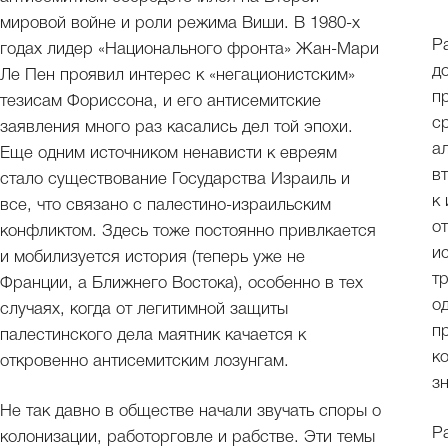
мировой войне и роли режима Виши. В 1980-х
Р
годах лидер «Национального фронта» Жан-Мари
д
Ле Пен проявил интерес к «негационистским»
п
тезисам Фориссона, и его антисемитские
с
заявления много раз касались дел той эпохи.
а
Еще одним источником ненависти к евреям
в
стало существование Государства Израиль и
к
все, что связано с палестино-израильским
о
конфликтом. Здесь тоже постоянно привлкается
и
и мобилизуется история (теперь уже не
т
Франции, а Ближнего Востока), особенно в тех
о
случаях, когда от легитимной защиты
п
палестинского дела маятник качается к
к
откровенно антисемитским лозунгам.
з
Не так давно в обществе начали звучать споры о
Р
колонизации, работорговле и рабстве. Эти темы