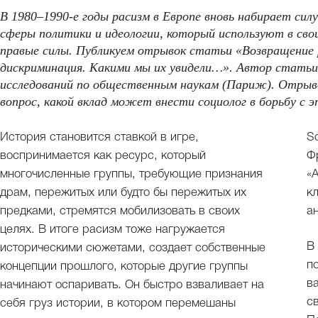
В 1980–1990-е годы расизм в Европе вновь набирает сил
сферы политики и идеологии, который используют в сво
правые силы. Публикуем отрывок статьи «Возвращение р
дискриминация. Какими мы их увидели…». Автор статьи
исследований по общественным наукам (Париж). Отрыв
вопрос, какой вклад может внести социолог в борьбу с 
История становится ставкой в игре,
S
воспринимается как ресурс, который
Ф
многочисленные группы, требующие признания
«
драм, пережитых или будто бы пережитых их
к
предками, стремятся мобилизовать в своих
а
целях. В итоге расизм тоже нагружается
В
историческими сюжетами, создает собственные
п
концепции прошлого, которые другие группы
в
начинают оспаривать. Он быстро взваливает на
с
себя груз истории, в котором перемешаны