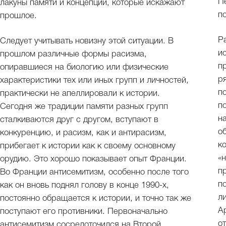
П
лакуны памяти и концепции, которые искажают
п
прошлое.
Р
Следует учитывать новизну этой ситуации. В
и
прошлом различные формы расизма,
п
опиравшиеся на биологию или физические
р
характеристики тех или иных групп и личностей,
п
практически не апеллировали к истории.
п
Сегодня же традиции памяти разных групп
н
сталкиваются друг с другом, вступают в
о
конкуренцию, и расизм, как и антирасизм,
к
прибегает к истории как к своему основному
«
орудию. Это хорошо показывает опыт Франции.
п
Во Франции антисемитизм, особенно после того
п
как он вновь поднял голову в конце 1990-х,
л
постоянно обращается к истории, и точно так же
А
поступают его противники. Первоначально
от
антисемитизм сосредоточился на Второй