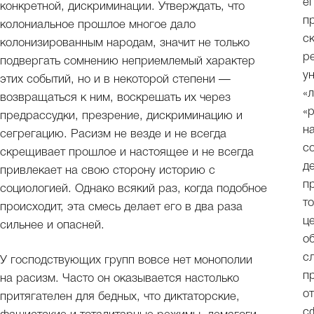
е
конкретной, дискриминации. Утверждать, что
п
колониальное прошлое многое дало
с
колонизированным народам, значит не только
р
подвергать сомнению неприемлемый характер
у
этих событий, но и в некоторой степени —
«
возвращаться к ним, воскрешать их через
«
предрассудки, презрение, дискриминацию и
н
сегрегацию. Расизм не везде и не всегда
с
скрещивает прошлое и настоящее и не всегда
д
привлекает на свою сторону историю с
п
социологией. Однако всякий раз, когда подобное
т
происходит, эта смесь делает его в два раза
ц
сильнее и опасней.
о
с
У господствующих групп вовсе нет монополии
п
на расизм. Часто он оказывается настолько
о
притягателен для бедных, что диктаторские,
с