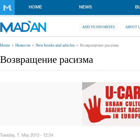
Skip to main content
HOME
NEWS
B
ADD TO FAVORITES
ABOUT 
You are here
Home
Новости
New books and articles
Возвращение расизма
Возвращение расизма
Tuesday, 7. May 2013 - 12:54