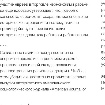
у
участие евреев в торговле чернокожими рабами
р
да еще вдобавок утверждает, что, говоря о
ш
холокосте, евреи хотят сохранить монополию на
т
историческое страдание и поэтому активно
э
противодействуют признанию таких
с
исторических драм, как рабство и работорговля.
а
р
* * *
в
Социальные науки не всегда достаточно
с
энергично сражались с расизмом и даже в
у
прошлом внесли свой вклад в создание и
распространение расистских доктрин. Чтобы в
М
этом убедиться, достаточно пролистать первые
П
выпуски авторитетного американского
М
социологического журнала «American Journal of