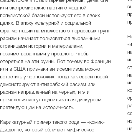
фашистские и тоталитарные режимы, демагоги
в
или экстремистские партии с мощной
п
популистской базой используют его в своих
п
целях. В эпоху культурной и социальной
фрагментации на множество этнорасовых групп
Н
расизм начинает пользоваться вырванными
«
страницами истории и материалами,
на
позаимствованными у прошлого, чтобы
и
опереться на эти руины. Вот почему во Франции
с
или в США признаки антисемитизма можно
н
встретить у чернокожих, тогда как евреи порой
и
демонстрируют антиарабский расизм или
к
расизм направленный на черных, и эти
о
проявления могут подпитываться дискурсом,
р
претендующим на историчность.
с
и
Карикатурный пример такого рода — «комик»
н
Дьедонне, который обличает мифическое