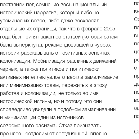
п
поставили под сомнение весь национальный
в
исторический нарратив, который либо не
С
упоминал их вовсе, либо даже восхвалял
п
отдельные их страницы, так что в феврале 2005
в
года был принят закон со статьей (которая затем
п
была вычеркнута), рекомендовавшей в курсах
ц
истории рассказывать о позитивных аспектах
р
колонизации. Мобилизация различных движений
с
черных, а также политиков и политически
п
активных интеллектуалов отвергла замалчивание
д
или минимизацию травм, пережитых в эпоху
п
рабства и колонизации, не только во имя
в
исторической истины, но и потому, что они
о
справедливо увидели в подобном замалчивании
п
и минимизации один из источников
современного расизма. Отказ признавать
С
прошлое неотделим от сегодняшней, вполне