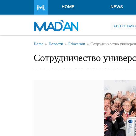
Skip to main content
HOME
NEWS
ADD TO FAVO
You are here
Home
Новости
Education
Сотрудничество универси
Сотрудничество универс