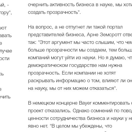
очернить активность бизнеса в науке, мы хот
й, -
создать прозрачность".
ору",
На вопрос, а не отпугнет ли такой портал
ают
представителей бизнеса, Арне Земсротт отв
авать
так: "Этот аргумент мы часто слышим, что че
е
больше прозрачности мы создаем, тем боль
лучае
компаний могут уйти из науки. Но я думаю, чт
ости
демократическом государстве нам нужна
прозрачность. Если компании не хотят
сь
раскрывать информацию о том, влияют ли о
на науку, мы от них можем отказаться".
е
ечить
В немецком концерне Bayer комментировать
проект отказались. Однако сомнений по пово
ценности сотрудничества бизнеса и науки у н
явно нет. "В целом мы убеждены, что