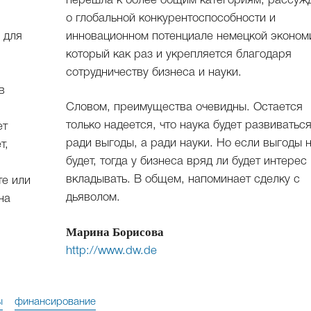
перешла к более общим категориям, рассуж
о глобальной конкурентоспособности и
 для
инновационном потенциале немецкой эконом
который как раз и укрепляется благодаря
сотрудничеству бизнеса и науки.
в
Словом, преимущества очевидны. Остается
только надеется, что наука будет развиватьс
ет
ради выгоды, а ради науки. Но если выгоды 
т,
будет, тогда у бизнеса вряд ли будет интерес
вкладывать. В общем, напоминает сделку с
те или
дьяволом.
на
Марина Борисова
http://www.dw.de
ы
финансирование