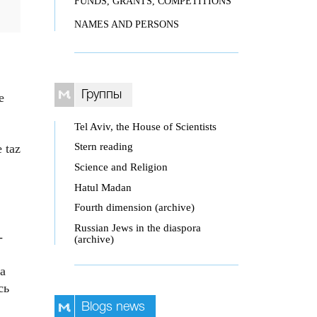
FUNDS, GRANTS, COMPETITIONS
NAMES AND PERSONS
Группы
е
Tel Aviv, the House of Scientists
Stern reading
 taz
Science and Religion
Hatul Madan
Fourth dimension (archive)
Russian Jews in the diaspora
-
(archive)
а
сь
Blogs news