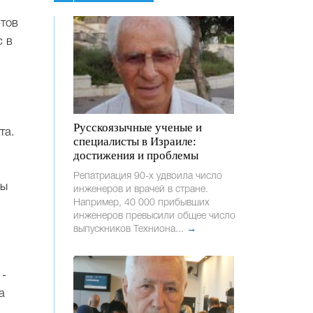
етов
с в
Русскоязычные ученые и
та.
специалисты в Израиле:
достижения и проблемы
Репатриация 90-х удвоила число
мы
инженеров и врачей в стране.
Например, 40 000 прибывших
инженеров превысили общее число
выпускников Техниона...
→
 -
а