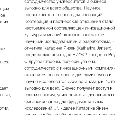
сотрудничество университетов и бизнеса
выгодно для всего общества. Научное
общем
превосходство - основа для инноваций.
рое
Кооперация и партнерские отношения стали
в из
неотъемлемой составляющей инновационно
культуры компаний, которые занимаются
научными исследованиями и разработками, -
отметила Катарина Янзен (Katharina Jansen),
тах.
представляющая отдел НИОКР концерна Bay
С другой стороны, подчеркнула она,
знеса
сотрудничество с инновационными компания
становится все важнее и для самих вузов и
научно-исследовательских организаций. "Это
дает
выгодно для всех. Бизнес получает доступ к
ьные,
новым знаниям, университеты - дополнитель
финансирование для фундаментальных
огии,
исследований…", - далее Катарина Янзен