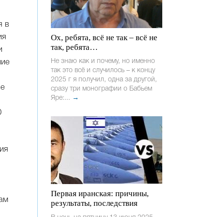
я в
Ох, ребята, всё не так – всё не
ия
так, ребята…
и
Не знаю как и почему, но именно
ние
так это всё и случилось – к концу
2025 г я получил, одна за другой,
не
сразу три монографии о Бабьем
Яре:...
→
0
ция
Первая иранская: причины,
нам
результаты, последствия