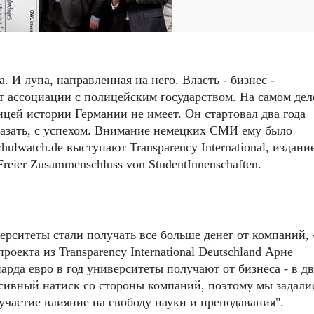
 И лупа, направленная на него. Власть - бизнес -
т ассоциации с полицейским государством. На самом дел
ицей истории Германии не имеет. Он стартовал два года
сказать, с успехом. Внимание немецких СМИ ему было
lwatch.de выступают Transparency International, издание
eier Zusammenschluss von StudentInnenschaften.
ерситеты стали получать все больше денег от компаний, 
роекта из Transparency International Deutschland Арне
иарда евро в год университеты получают от бизнеса - в дв
ассивный натиск со стороны компаний, поэтому мы задали
участие влияние на свободу науки и преподавания".