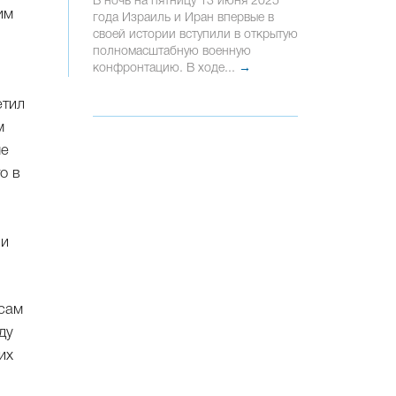
В ночь на пятницу 13 июня 2025
им
года Израиль и Иран впервые в
своей истории вступили в открытую
полномасштабную военную
конфронтацию. В ходе...
→
етил
м
ше
о в
ни
 сам
ду
их