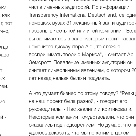
числа именных аудиторий. По информации
уки,
Transparency International Deutschland, сегодн
 как
немецких вузах 31 лекционный зал и аудитор
, тот
названы в честь той или иной компании. "Есл
чно,
вы занимаетесь в зале, который носит назва
немецкого дискаунтера Aldi, то сложно
огда
воспринимать теорию Маркса", - считает Ар
раво
Земсротт. Появление именных аудиторий он
считает символичным явлением, о котором 2
т
лет назад нельзя было и подумать.
ых
лей.
А что думает бизнес по этому поводу? "Реак
на наш проект была разной, - говорит его
ие
руководитель. - Нас хвалили и критиковали.
Некоторые компании почувствовали, что они
й -
оказались под подозрением. Но думаю, что 
удалось доказать, что мы не хотим в целом
д