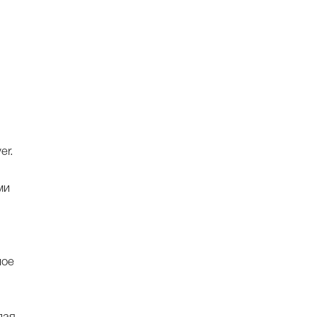
й
er.
ми
ное