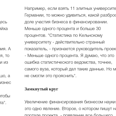
Например, если взять 11 элитных университ
Германии, то можно удивиться, какой разбро
десь
доле участия бизнеса в финансировании.
яйха
Меньше одного процента и больше 30
процентов. "Статистика по Кельнскому
университету - действительно странный
ния. А
показатель, - признается руководитель проек
я, то
- Меньше одного процента. Я думаю, что это
и из
ошибка статистического ведомства, точнее,
самого вуза, который дал такие данные. Но 
шо, а
не смогли это прояснить".
бизнес
Замкнутый круг
чтобы
Увеличение финансирования бизнесом науки
та".
это одно явление. Второе, о котором пишут н
портале проекта, - появление все большего