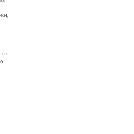
дая
ики,
я не
не