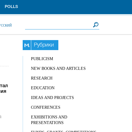
POLLS
Search form
Search
УССКИЙ
Рубрики
PUBLICISM
NEW BOOKS AND ARTICLES
RESEARCH
тал
EDUCATION
ния
IDEAS AND PROJECTS
CONFERENCES
й
EXHIBITIONS AND
PRESENTATIONS