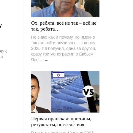
Ох, ребята, всё не так – всё не
у
так, ребята…
Не знаю как и почему, но именно
так это всё и случилось – к концу
2025 г я получил, одна за другой,
чу с
сразу три монографии о Бабьем
 и
Яре:...
→
Первая иранская: причины,
результаты, последствия