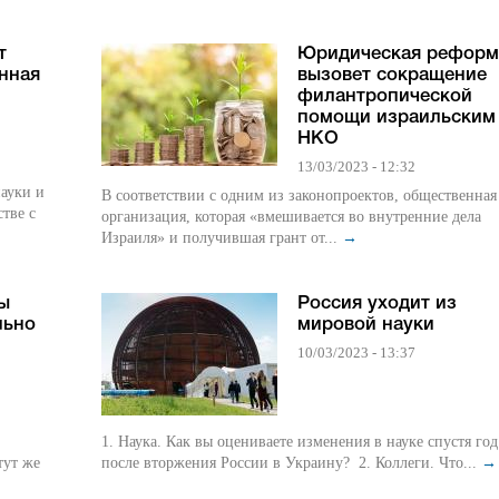
т
Юридическая реформ
нная
вызовет сокращение
филантропической
помощи израильским
НКО
13/03/2023 - 12:32
ауки и
В соответствии с одним из законопроектов, общественная
тве с
организация, которая «вмешивается во внутренние дела
Израиля» и получившая грант от...
→
ы
Россия уходит из
льно
мировой науки
10/03/2023 - 13:37
1. Наука. Как вы оцениваете изменения в науке спустя год
тут же
после вторжения России в Украину? 2. Коллеги. Что...
→