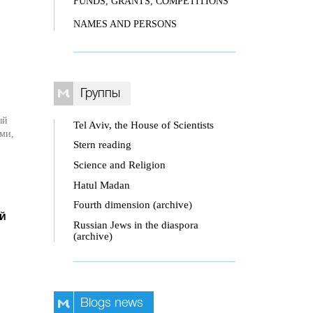
FUNDS, GRANTS, COMPETITIONS
NAMES AND PERSONS
Группы
ый
Tel Aviv, the House of Scientists
ми,
Stern reading
Science and Religion
Hatul Madan
Fourth dimension (archive)
й
Russian Jews in the diaspora
(archive)
Blogs news