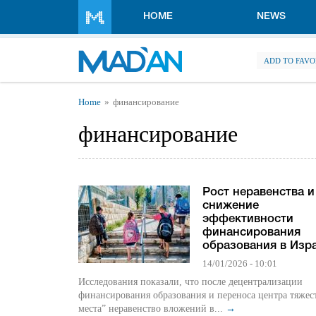
Skip to main content
HOME
NEWS
ADD TO FAVO
You are here
Home
финансирование
финансирование
Рост неравенства и
снижение
эффективности
финансирования
образования в Изр
14/01/2026 - 10:01
Исследования показали, что после децентрализации
финансирования образования и переноса центра тяжес
места” неравенство вложений в...
→