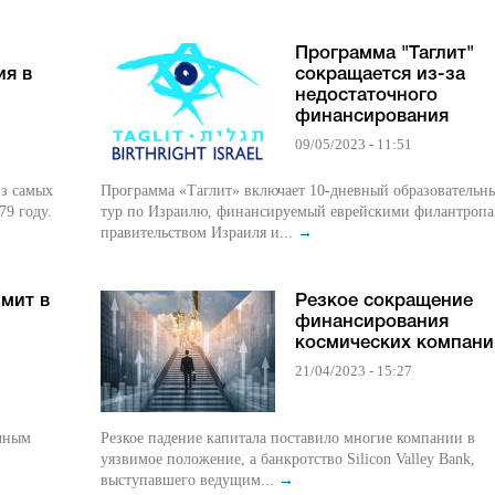
Программа "Таглит"
ия в
сокращается из-за
недостаточного
финансирования
09/05/2023 - 11:51
з самых
Программа «Таглит» включает 10-дневный образовательн
79 году.
тур по Израилю, финансируемый еврейскими филантропа
правительством Израиля и...
→
мит в
Резкое сокращение
финансирования
космических компани
21/04/2023 - 15:27
олным
Резкое падение капитала поставило многие компании в
уязвимое положение, а банкротство Silicon Valley Bank,
выступавшего ведущим...
→