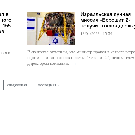
ап в
Израильская лунная
нного
миссия «Берешит-2»
 155
получит господдержк
ов
18/01/2023 - 15:56
В агентстве отметили, что министр провел в четверг встре
аяся в
одним из инициаторов проекта "Берешит-2", основателем
директором компании...
→
следующая ›
последняя »