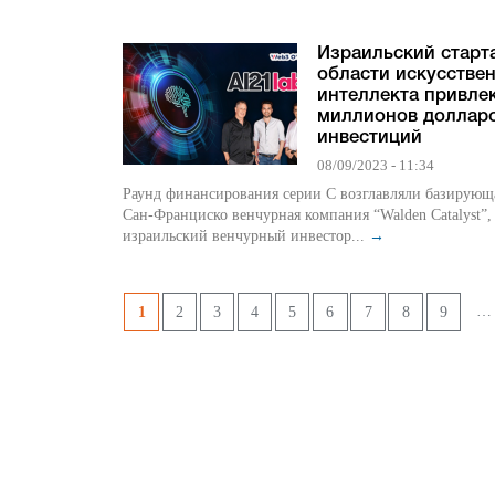
Израильский старт
области искусстве
интеллекта привлек
миллионов доллар
инвестиций
08/09/2023 - 11:34
Раунд финансирования серии C возглавляли базирующ
Сан-Франциско венчурная компания “Walden Catalyst”,
израильский венчурный инвестор...
→
Pages
…
1
2
3
4
5
6
7
8
9