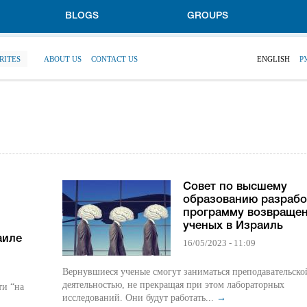
BLOGS
GROUPS
RITES
ABOUT US
CONTACT US
ENGLISH
Р
Совет по высшему
образованию разрабо
программу возвраще
ученых в Израиль
аиле
16/05/2023 - 11:09
Вернувшиеся ученые смогут заниматься преподавательско
деятельностью, не прекращая при этом лабораторных
ти “на
исследований. Они будут работать...
→