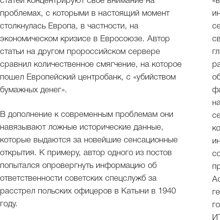
статей концентрируют свое внимание на
«
проблемах, с которыми в настоящий момент
и
столкнулась Европа, в частности, на
с
экономическом кризисе в Евросоюзе. Автор
с
статьи на другом пророссийском сервере
г
сравнил количественное смягчение, на которое
р
пошел Европейский центробанк, с «убийством
о
бумажных денег».
ф
н
В дополнение к современным проблемам они
с
навязывают ложные исторические данные,
к
которые выдаются за новейшие сенсационные
и
открытия. К примеру, автор одного из постов
с
попытался опровергнуть информацию об
п
ответственности советских спецслужб за
A
расстрел польских офицеров в Катыни в 1940
г
году.
г
И