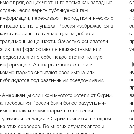
имеют ряд общих черт. В то время как западные
с
страны, если верить публикуемой там
и
информации, переживают период политического
(
и нравственного упадка, Россия изображается в
с
качестве силы, выступающей за добро и
с
традиционные ценности. Зачастую основатели
п
этих платформ остаются неизвестными или
у
предоставляют о себе недостаточно полную
Ц
информацию. А авторы многих статей и
и
комментариев скрывают свои имена или
о
публикуются под различными псевдонимами.
п
«Американцы слишком многого хотели от Сирии,
я
а требования России были более разумными» —
и
именно такой комментарий в отношении
в
тупиковой ситуации в Сирии появился на одном
о
из этих серверов. Во многих случаях авторы
а