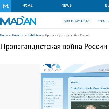
Skip to main content
HOME
NEWS
B
ADD TO FAVORITES
ABOUT 
You are here
Home
Новости
Publicism
Пропагандистская война России
Пропагандистская война России