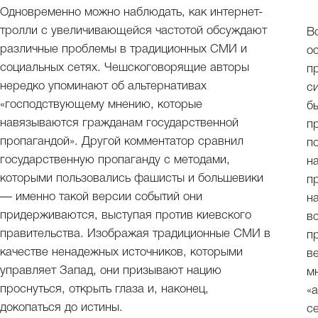
Одновременно можно наблюдать, как интернет-
тролли с увеличивающейся частотой обсуждают
В
различные проблемы в традиционных СМИ и
о
социальных сетях. Чешскоговорящие авторы
п
нередко упоминают об альтернативах
с
«господствующему мнению, которые
б
навязываются гражданам государственной
п
пропагандой». Другой комментатор сравнил
п
государственную пропаганду с методами,
н
которыми пользовались фашисты и большевики
п
— именно такой версии событий они
н
придерживаются, выступая против киевского
в
правительства. Изображая традиционные СМИ в
п
качестве ненадежных источников, которыми
в
управляет Запад, они призывают нацию
м
проснуться, открыть глаза и, наконец,
«
докопаться до истины.
с