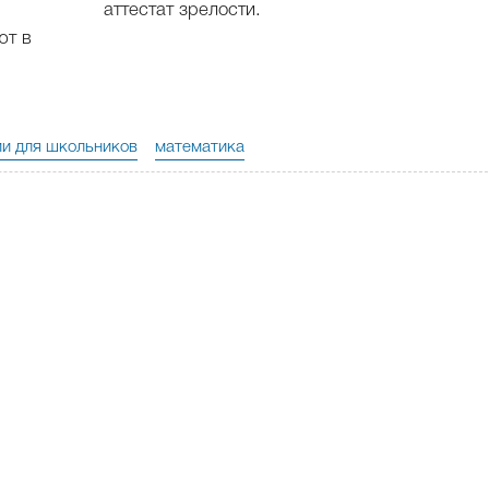
аттестат зрелости.
ют в
ии для школьников
математика