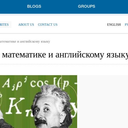
BLOGS
GROUPS
RITES
ABOUT US
CONTACT US
ENGLISH
Р
атематике и английскому языку
 математике и английскому язык