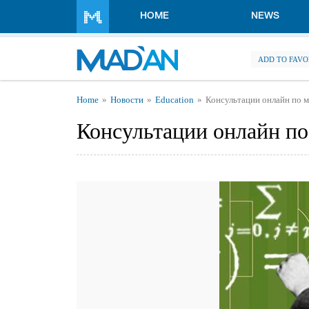
Skip to main content
HOME
NEWS
ADD TO FAVO
You are here
Home
Новости
Education
Консультации онлайн по м
Консультации онлайн по