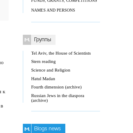
FUNDS, GRANTS, COMPETITIONS
NAMES AND PERSONS
Группы
Tel Aviv, the House of Scientists
Stern reading
по
Science and Religion
Hatul Madan
Fourth dimension (archive)
я к
Russian Jews in the diaspora
(archive)
 в
Blogs news