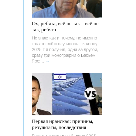
Ох, ребята, всё не так – всё не
так, ребята…
Не знаю как и почему, но именно
так это всё и случилось – к концу
2025 г я получил, одна за другой,
сразу три монографии о Бабьем
Яре:...
→
Первая иранская: причины,
результаты, последствия