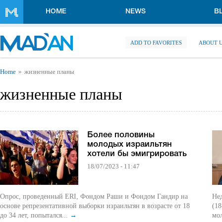
Skip to main content
HOME
NEWS
B
ADD TO FAVORITES
ABOUT 
You are here
Home
жизненные планы
жизненные планы
Более половины
молодых израильтян
хотели бы эмигрировать
18/07/2023 - 11:47
Опрос, проведенный ERI, Фондом Раши и Фондом Гандир на
Не
основе репрезентативной выборки израильтян в возрасте от 18
(18
до 34 лет, попытался...
→
мо