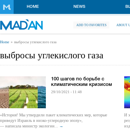
Skip to main content
HOME
NEWS
B
ADD TO FAVORITES
ABOUT 
You are here
Home
выбросы углекислого газа
выбросы углекислого газа
100 шагов по борьбе с
климатическим кризисом
29/10/2021 - 11:48
«История! Мы утвердили пакет климатических мер, которые
И э
приведут Израиль в низко-углеродную эпоху»,
ре
— написала министр экологии...
→
из