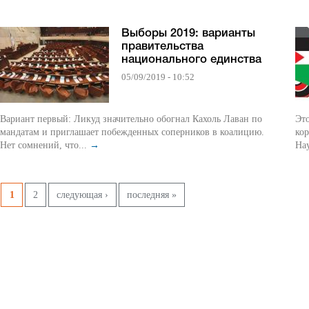
Выборы 2019: варианты
правительства
национального единства
05/09/2019 - 10:52
Вариант первый: Ликуд значительно обогнал Кахоль Лаван по
Это в
мандатам и приглашает побежденных соперников в коалицию.
кор
Нет сомнений, что...
→
Hay
Pages
1
2
следующая ›
последняя »