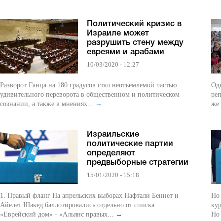
Политический кризис в
Израиле может
разрушить стену между
евреями и арабами
10/03/2020 - 12:27
Разворот Ганца на 180 градусов стал неотъемлемой частью
Од
удивительного переворота в общественном и политическом
ре
сознании, а также в мнениях...
→
же 
Израильские
политические партии
определяют
предвыборные стратегии
15/01/2020 - 15:18
1. Правый фланг На апрельских выборах Нафтали Беннет и
Но 
Айелет Шакед баллотировались отдельно от списка
кур
«Еврейский дом» - «Альянс правых...
→
Но 