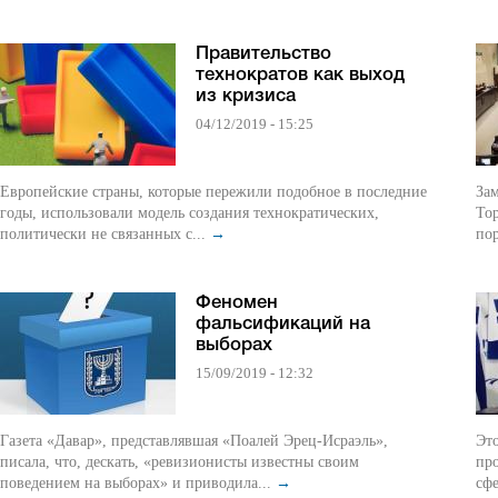
Правительство
технократов как выход
из кризиса
04/12/2019 - 15:25
Европейские страны, которые пережили подобное в последние
За
годы, использовали модель создания технократических,
Тор
политически не связанных с...
→
пор
Феномен
фальсификаций на
выборах
15/09/2019 - 12:32
Газета «Давар», представлявшая «Поалей Эрец-Исраэль»,
Это
писала, что, дескать, «ревизионисты известны своим
пр
поведением на выборах» и приводила...
→
сфе