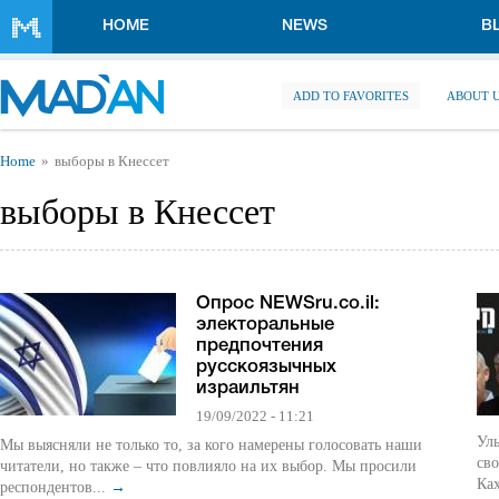
Skip to main content
HOME
NEWS
B
ADD TO FAVORITES
ABOUT 
You are here
Home
выборы в Кнессет
выборы в Кнессет
Опрос NEWSru.co.il:
электоральные
предпочтения
русскоязычных
израильтян
19/09/2022 - 11:21
Ул
Мы выясняли не только то, за кого намерены голосовать наши
св
читатели, но также – что повлияло на их выбор. Мы просили
Ка
респондентов...
→