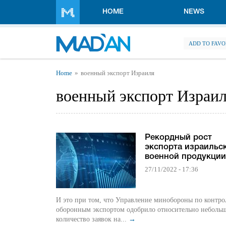
Skip to main content
HOME
NEWS
ADD TO FAVO
You are here
Home
военный экспорт Израиля
военный экспорт Израи
Рекордный рост
экспорта израильс
военной продукции
27/11/2022 - 17:36
И это при том, что Управление минобороны по контро
оборонным экспортом одобрило относительно неболь
количество заявок на...
→