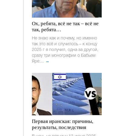
Ох, ребята, всё не так – всё не
так, ребята…
Не знаю как и почему, но именно
так это всё и случилось – к концу
2025 г я получил, одна за другой,
сразу три монографии о Бабьем
Яре:...
→
Первая иранская: причины,
результаты, последствия