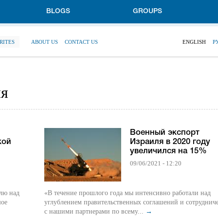
BLOGS
GROUPS
RITES
ABOUT US
CONTACT US
ENGLISH
Р
ля
Военный экспорт
кой
Израиля в 2020 году
увеличился на 15%
09/06/2021 - 12:20
лю над
«В течение прошлого года мы интенсивно работали над
шое
углублением правительственных соглашений и сотруднич
с нашими партнерами по всему...
→