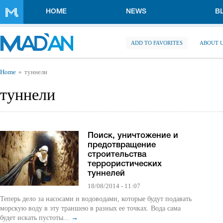
Skip to main content
HOME
NEWS
B
ADD TO FAVORITES
ABOUT 
You are here
Home
туннели
туннели
Поиск, уничтожение и
предотвращение
строительства
террористических
туннелей
18/08/2014 - 11:07
Теперь дело за насосами и водоводами, которые будут подавать
морскую воду в эту траншею в разных ее точках. Вода сама
будет искать пустоты...
→