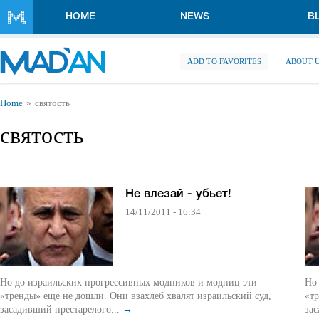
Skip to main content
HOME
NEWS
B
ADD TO FAVORITES
ABOUT 
You are here
Home
святость
святость
Не влезай - убьет!
14/11/2011 - 16:34
Но до израильских прогрессивных модников и модниц эти
Но
«тренды» еще не дошли. Они взахлеб хвалят израильский суд,
«тр
засадивший престарелого...
→
зас