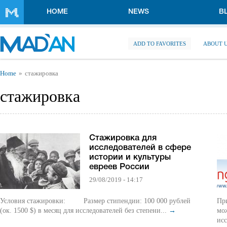
Skip to main content
HOME
NEWS
B
ADD TO FAVORITES
ABOUT 
You are here
Home
стажировка
стажировка
Стажировка для
исследователей в сфере
истории и культуры
евреев России
29/08/2019 - 14:17
Условия стажировки: Размер стипендии: 100 000 рублей
Пр
(ок. 1500 $) в месяц для исследователей без степени...
→
мо
исс